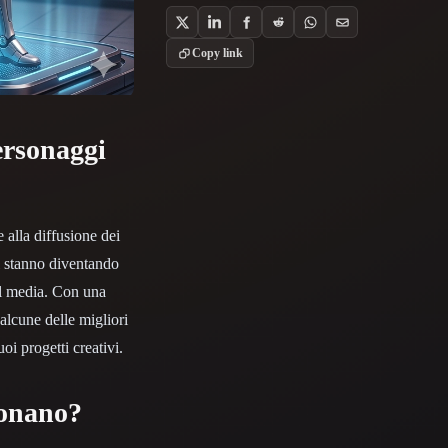
Stylized
Voxel
Copy link
ersonaggi
 alla diffusione dei
ti stanno diventando
ial media. Con una
 alcune delle migliori
oi progetti creativi.
ionano?