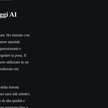
ggi AI
uni. Ho iniziato con
atore spaziale
mpressionanti e
golare la posa. Il
ere utilizzato in un
ealizzato era
della foresta
suoi stili artistici.
 di alta qualità e
per generare idee e