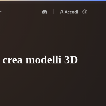
Accedi
Generatore Video IA
Crea video da testo o immagini con l'AI.
 crea modelli 3D
Editor mesh 3D