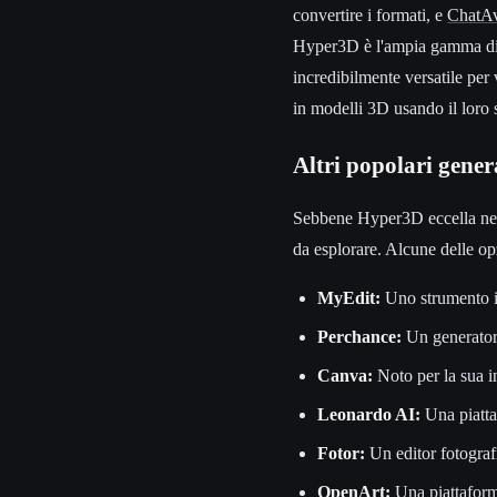
convertire i formati, e
ChatAv
Hyper3D è l'ampia gamma di
incredibilmente versatile per
in modelli 3D usando il loro
Altri popolari gener
Sebbene Hyper3D eccella nella
da esplorare. Alcune delle op
MyEdit:
Uno strumento in
Perchance:
Un generatore
Canva:
Noto per la sua in
Leonardo AI:
Una piatta
Fotor:
Un editor fotograf
OpenArt:
Una piattaforma