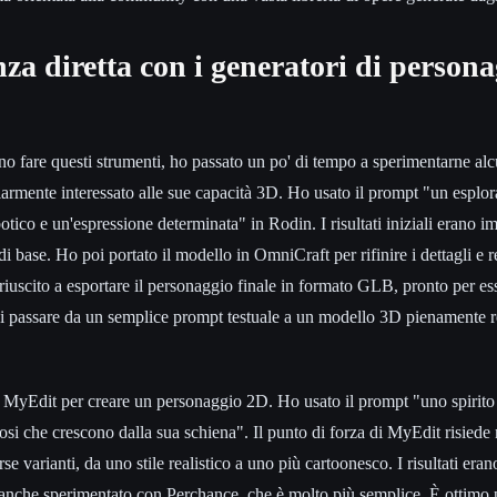
za diretta con i generatori di persona
o fare questi strumenti, ho passato un po' di tempo a sperimentarne alc
rmente interessato alle sue capacità 3D. Ho usato il prompt "un esplor
otico e un'espressione determinata" in Rodin. I risultati iniziali erano i
 base. Ho poi portato il modello in OmniCraft per rifinire i dettagli e re
riuscito a esportare il personaggio finale in formato GLB, pronto per ess
di passare da un semplice prompt testuale a un modello 3D pienamente r
MyEdit per creare un personaggio 2D. Ho usato il prompt "uno spirito 
i che crescono dalla sua schiena". Il punto di forza di MyEdit risiede nei 
e varianti, da uno stile realistico a uno più cartoonesco. I risultati erano
 anche sperimentato con Perchance, che è molto più semplice. È ottimo 