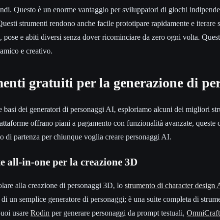
di. Questo è un enorme vantaggio per sviluppatori di giochi indipendenti
Questi strumenti rendono anche facile prototipare rapidamente e iterare 
, pose e abiti diversi senza dover ricominciare da zero ogni volta. Questa
amico e creativo.
menti gratuiti per la generazione di p
asi dei generatori di personaggi AI, esploriamo alcuni dei migliori str
attaforme offrano piani a pagamento con funzionalità avanzate, queste o
o di partenza per chiunque voglia creare personaggi AI.
e all-in-one per la creazione 3D
colare alla creazione di personaggi 3D, lo
strumento di character design
ù di un semplice generatore di personaggi; è una suite completa di strume
puoi usare
Rodin
per generare personaggi da prompt testuali,
OmniCraf