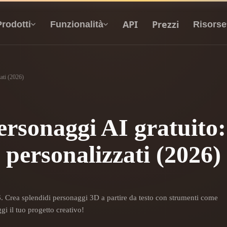
API
Prezzi
Prodotti
Funzionalità
Risorse
ati (2026)
Da Testo A 3D
Dal prompt di testo all'oggetto 3D —
all'istante.
ersonaggi AI gratuito:
API
personalizzati (2026)
Integra la nostra AI creativa nella tua app o nel
tuo flusso di lavoro.
i texture IA
Motore di ricerca per modelli 3D
26. Crea splendidi personaggi 3D a partire da testo con strumenti come
i il tuo progetto creativo!
HDRI IA
Convertitore da SVG a 3D