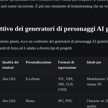
tà può essere incoerente. È più uno strumento di brainstorming che un ve
tivo dei generatori di personaggi AI g
rumento giusto, ecco un confronto dei generatori di personaggi AI gratuit
ti di forza ed è adatto a diversi tipi di progetti.
Qualità dei
Personalizzazione
Formati di
Ideale per
risultati
esportazione
Alta (3D)
Eccellente
STL, FBX,
Modellazione 3D
OBJ, GLB,
stampa 3D.
USDZ
Alta (2D)
Buona
JPG, PNG
Character art 2D
qualità.