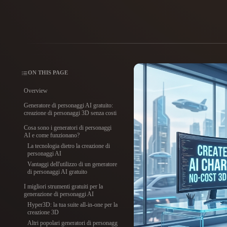
Casi D'uso
3D Printing
Animatio
NFT Creation
E-commer
Jewelry
Metaverse
ON THIS PAGE
Design
Overview
Plug-In
Generatore di personaggi AI gratuito:
creazione di personaggi 3D senza costi
Blender
Unity
Unreal
God
Cosa sono i generatori di personaggi
AI e come funzionano?
La tecnologia dietro la creazione di
Stili
personaggi AI
Vantaggi dell'utilizzo di un generatore
Abstract
Anime
Cart
di personaggi AI gratuito
I migliori strumenti gratuiti per la
generazione di personaggi AI
Hand-Painted
Industrial
Isome
Hyper3D: la tua suite all-in-one per la
creazione 3D
Altri popolari generatori di personaggi