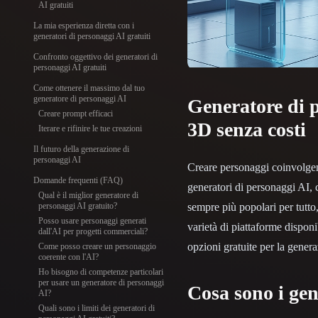
Organic
Photorealistic
Pixel
AI gratuiti
La mia esperienza diretta con i
generatori di personaggi AI gratuiti
Confronto oggettivo dei generatori di
personaggi AI gratuiti
Come ottenere il massimo dal tuo
generatore di personaggi AI
Generatore di p
Creare prompt efficaci
3D senza costi
Iterare e rifinire le tue creazioni
Il futuro della generazione di
personaggi AI
Creare personaggi coinvolgenti
Domande frequenti (FAQ)
generatori di personaggi AI, 
Qual è il miglior generatore di
sempre più popolari per tutto,
personaggi AI gratuito?
Posso usare personaggi generati
varietà di piattaforme disponi
dall'AI per progetti commerciali?
opzioni gratuite per la genera
Come posso creare un personaggio
coerente con l'AI?
Ho bisogno di competenze particolari
per usare un generatore di personaggi
Cosa sono i ge
AI?
Quali sono i limiti dei generatori di