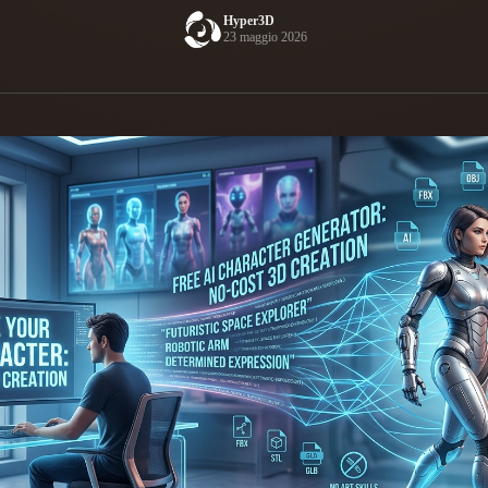
Hyper3D
Game
23 maggio 2026
n
Development
ce
VR/AR
Mechanical
Engineering
ot
Maya
3DS Max
ComfyUI
oon
Cel-Shaded
Fantasy
tric
Low Poly
Medieval