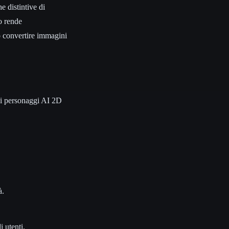
he distintive di
o rende
no convertire immagini
 di personaggi AI 2D
à.
 utenti.