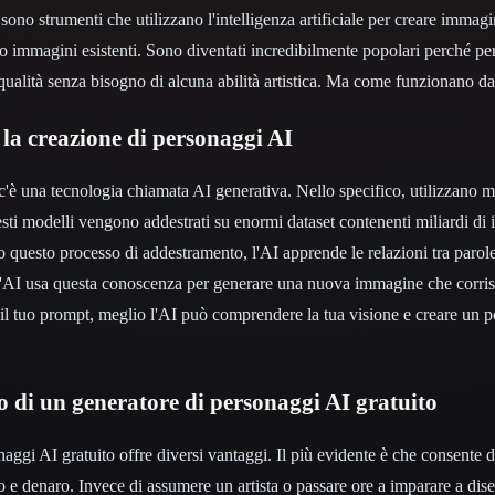
sono strumenti che utilizzano l'intelligenza artificiale per creare immag
li o immagini esistenti. Sono diventati incredibilmente popolari perché 
ta qualità senza bisogno di alcuna abilità artistica. Ma come funzionano 
 la creazione di personaggi AI
 c'è una tecnologia chiamata AI generativa. Nello specifico, utilizzano m
i modelli vengono addestrati su enormi dataset contenenti miliardi di i
so questo processo di addestramento, l'AI apprende le relazioni tra parole 
'AI usa questa conoscenza per generare una nuova immagine che corris
è il tuo prompt, meglio l'AI può comprendere la tua visione e creare un p
zo di un generatore di personaggi AI gratuito
aggi AI gratuito offre diversi vantaggi. Il più evidente è che consente d
po e denaro. Invece di assumere un artista o passare ore a imparare a dis