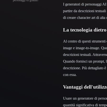
personaggi AI gratuiti?
I generatori di personaggi AI 
partire da descrizioni testua
di creare character art di al
La tecnologia dietro
Al centro di questi strumenti
image e image-to-image. Quest
descrizioni testuali. Attraver
Quando fornisci un prompt, l
descrizione. Più dettagliato 
con essa.
Vantaggi dell'utiliz
Usare un generatore di person
quantità significativa di tem