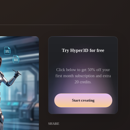
Automotive
Design
Character
Design
Try Hyper3D for free
Click below to get 50% off your
first month subscription and extra
20 credits.
21
Flat
Gothic
Start creating
Minimalist
Modern
SHARE