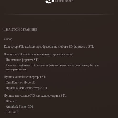
15 мая 2026 г.
Сценарии Использования
AI-ремикс изображений
Генератор AI HDRI
Редактор 3D-мешей
3D Printing
Animation
AI-улучшение изображений
Поисковик 3D-моделей
Game
Automotive
Генератор AI-текстур
Конвертер SVG в 3D
Development
Design
НА ЭТОЙ СТРАНИЦЕ
NFT Creation
E-commerce
Обзор
Character
Конвертер STL-файлов: преобразование любого 3D-формата в STL
VR/AR
Design
Что такое STL-файл и зачем конвертировать в него?
Metaverse
Jewelry Design
Понимание формата STL
Распространённые 3D-форматы файлов, которые может понадобиться
Mechanical
конвертировать
Engineering
Лучшие онлайн-конвертеры STL
OmniCraft от Hyper3D
Плагины
Другие онлайн-конвертеры STL
Лучшее настольное ПО для конвертации в STL
Blender
Unity
Unreal
Blender
Autodesk Fusion 360
Godot
Maya
3DS Max
SelfCAD