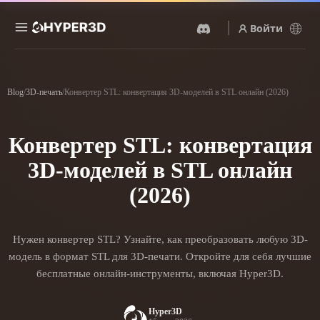
Войти
Продукты
Функции
Blog
/
3D-печать
/
Конвертер STL: конвертация 3D-моделей в STL онлайн (2026)
Rodin
ChatAvatar
API
Изображение В 3D
Текст В 3D
Конвертер STL: конвертация
Цены
Загрузите изображение и
От текстового запроса к 3D-
получите 3D-объект
объекту — мгновенно.
3D-моделей в STL онлайн
мгновенно.
Ресурсы
AI-Видеогенератор
AI-Генератор Изображений
(2026)
Создавайте видео из текста
Генерируйте
или изображений с
высококачественные визуал
помощью ИИ.
по простому запросу.
Сообщество
Нужен конвертер STL? Узнайте, как преобразовать любую 3D-
API
модель в формат STL для 3D-печати. Откройте для себя лучшие
Встройте наш креативный
ИИ в своё приложение или
бесплатные онлайн-инструменты, включая Hyper3D.
История
Исследования
Блог
рабочий процесс.
OmniCraft
Hyper3D