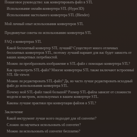
Пошаговое руководство: как конвертировать файл в STL
ComfyUI
Использование онлайн-конвертера STL (Hyper3D)
Использование настольного конвертера STL (Blender)
21
Стили
Мой личный опыт использования конвертеров STL
Продвинутые советы по использованию конвертера STL
Abstract
Anime
Cartoon
Cel-Shaded
FAQ о конвертерах STL
Какой бесплатный конвертер STL лучший? Существует много отличных
Fantasy
Flat
Gothic
Hand-Painted
бесплатных конвертеров STL, поэтому лучший вариант для вас будет зависеть от
ваших конкретных потребностей.
Можно ли преобразовать изображение в STL-файл с помощью конвертера STL?
Industrial
Isometric
Low Poly
Medieval
Как просмотреть STL-файл? Многие конвертеры STL также включают встроенный
STL file viewer.
Minimalist
Modern
Organic
Photorealistic
Можно ли редактировать STL-файл? Да, но часто лучше редактировать исходный
файл до использования конвертера STL.
Почему мой STL-файл такой большой? Размер STL-файла зависит от сложности
Pixel Art
Realistic
Retro
Stylized
модели и настроек, используемых в вашем конвертере STL.
Каковы лучшие практики при конвертации файлов в STL?
Voxel
Заключение
Какой инструмент лучше всего подходит для stl converter?
Сложно ли научиться использовать stl converter?
Можно ли использовать stl converter бесплатно?