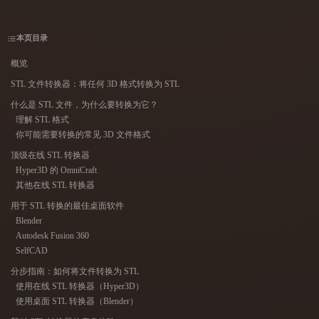
用例
AI 图像重混
AI HDRI 生成器
3D 网格 편집기
3D Printing
Animation
AI 图像增强器
3D 模型搜索引擎
本页目录
Game
Automotive
AI 纹理生成器
SVG 转 3D 转换器
概览
Development
Design
STL 文件转换器：将任何 3D 格式转换为 STL
NFT Creation
E-commerce
什么是 STL 文件，为什么要转换为它？
理解 STL 格式
Character
VR/AR
Design
你可能需要转换的常见 3D 文件格式
顶级在线 STL 转换器
Metaverse
Jewelry Design
Hyper3D 的 OmniCraft
其他在线 STL 转换器
Mechanical
Engineering
用于 STL 转换的最佳桌面软件
Blender
Autodesk Fusion 360
插件
SelfCAD
Blender
Unity
Unreal
分步指南：如何将文件转换为 STL
使用在线 STL 转换器（Hyper3D）
Godot
Maya
3DS Max
使用桌面 STL 转换器（Blender）