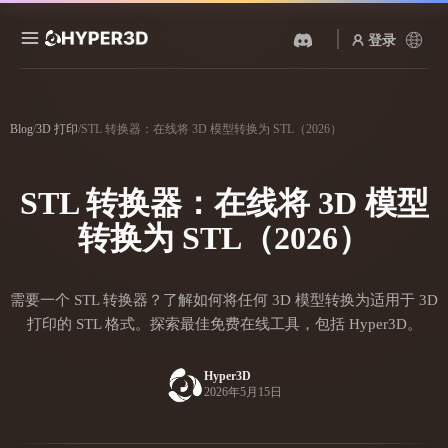
登录
产品
功能
Blog
/
3D 打印
/
STL 转换器：在线将 3D 模型转换为 STL（2026）
Rodin
ChatAvatar
API
图片转 3D
文本转 3D
STL 转换器：在线将 3D 模型
定价
上传一张图片，即刻获得 3D
从文字提示到 3D 物体 ——
物体。
即刻完成。
转换为 STL（2026）
资源
AI 视频生成器
AI 图片生成器
用 AI 从文字或图片创作视
用一句简单提示生成高质量
需要一个 STL 转换器？了解如何将任何 3D 模型转换为适用于 3D
频。
视觉内容。
社区
打印的 STL 格式。探索最佳免费在线工具，包括 Hyper3D。
API
将我们的创意 AI 接入你的应
Hyper3D
用或工作流。
2026年5月15日
故事
研究
博客
OmniCraft