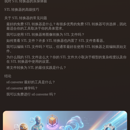
我对 STL 转换器的亲身体验
ComfyUI
STL 转换器的高级技巧
关于 STL 转换器的常见问题
21
风格
最好的免费 STL 转换器是什么？有很多优秀的免费 STL 转换器可供选择，因此
最适合你的工具取决于你的具体需求。
Abstract
Anime
Cartoon
Cel-Shaded
我可以使用 STL 转换器将图像转换为 STL 文件吗？
如何查看 STL 文件？许多 STL 转换器也内置了 STL 文件查看器。
我可以编辑 STL 文件吗？可以，但通常最好在使用 STL 转换器之前编辑原始文
Fantasy
Flat
Gothic
Hand-Painted
件。
为什么我的 STL 文件这么大？你的 STL 文件大小取决于模型的复杂程度以及你
在 STL 转换器中使用的设置。
Industrial
Isometric
Low Poly
Medieval
将文件转换为 STL 的最佳实践是什么？
结论
Minimalist
Modern
Organic
Photorealistic
stl converter 最好的工具是什么？
stl converter 难学吗？
Pixel Art
Realistic
Retro
Stylized
我可以免费进行 stl converter 吗？
Voxel