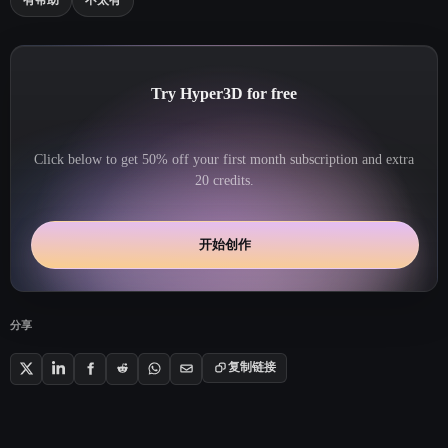
有帮助
不太有
Try Hyper3D for free
Click below to get 50% off your first month subscription and extra
20 credits.
开始创作
分享
复制链接