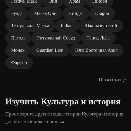
Festival Mask
Они
Храм
Синоби
Будда
Маска Они
Ниндзя
Dragon
Театральная Маска
Indian
Южноазиатский
Пагода
Ритуальный Сосуд
Танец Льва
Монах
Guardian Lion
Юго Восточная Азия
Фарфор
Показать еще
Изучить Культура и история
Просмотрите другие подкатегории Культура и история
для более широкого поиска.