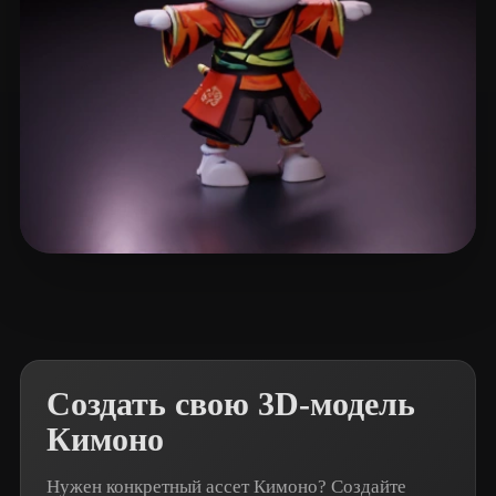
Jesuino Ramires Guil
41 лайков
Создать свою 3D-модель
Кимоно
Нужен конкретный ассет Кимоно? Создайте