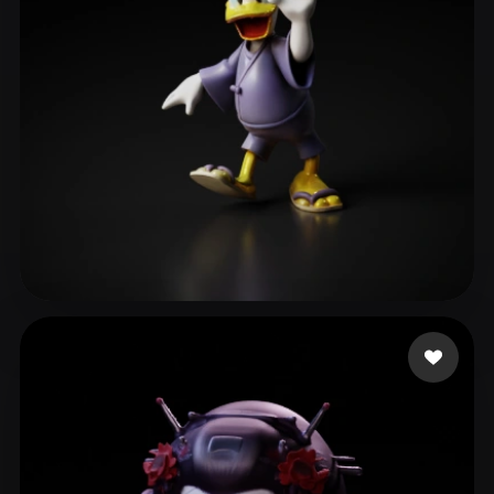
ComfyUI
21
Стили
Abstract
Anime
Cartoon
Cel-Shaded
Fantasy
Flat
Gothic
Hand-Painted
Industrial
Isometric
Low Poly
Medieval
Minimalist
Modern
Organic
Photorealistic
冷酷生煎
129 лайков
Pixel Art
Realistic
Retro
Stylized
Voxel