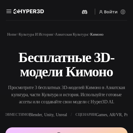
Войти
Продукты
Home
Культура И История
Азиатская Культура
Кимоно
Функции
Rodin
ChatAvatar
API
Бесплатные 3D-
Изображение В 3D
Текст В 3D
Цены
Загрузите изображение и
От текстового запроса к 3D-
получите 3D-объект
модели Кимоно
объекту — мгновенно.
мгновенно.
Ресурсы
AI-Видеогенератор
AI-Генератор Изображений
Создавайте видео из текста
Генерируйте
Просмотрите 3 бесплатных 3D-моделей Кимоно в Азиатская
или изображений с
высококачественные визуал
помощью ИИ.
по простому запросу.
культура, части Культура и история. Используйте готовые
Сообщество
ассеты или создавайте свои модели с Hyper3D AI.
API
Встройте наш креативный
ИИ в своё приложение или
Blender, Unity, Unreal
Games, AR/VR, Print
СОВМЕСТИМО
СЦЕНАРИИ
История
Исследования
Блог
рабочий процесс.
OmniCraft