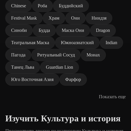
Chinese
Роба
Буддийский
Festival Mask
Храм
Они
Ниндзя
Синоби
Будда
Маска Они
Dragon
Театральная Маска
Южноазиатский
Indian
Пагода
Ритуальный Сосуд
Монах
Танец Льва
Guardian Lion
Юго Восточная Азия
Фарфор
Показать еще
Изучить Культура и история
Просмотрите другие подкатегории Культура и история