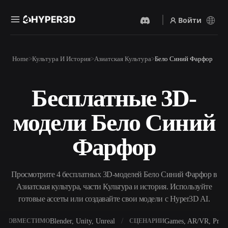
Войти
Продукты
Home
Культура И История
Азиатская Культура
Бело Синий Фарфор
Функции
Rodin
ChatAvatar
API
Бесплатные 3D-
Изображение В 3D
Текст В 3D
Цены
Загрузите изображение и
От текстового запроса к 3D-
получите 3D-объект
модели Бело Синий
объекту — мгновенно.
мгновенно.
Ресурсы
AI-Видеогенератор
AI-Генератор Изображений
Фарфор
Создавайте видео из текста
Генерируйте
или изображений с
высококачественные визуал
помощью ИИ.
по простому запросу.
Сообщество
Просмотрите 4 бесплатных 3D-моделей Бело Синий Фарфор в
API
Азиатская культура, части Культура и история. Используйте
Встройте наш креативный
ИИ в своё приложение или
готовые ассеты или создавайте свои модели с Hyper3D AI.
История
Исследования
Блог
рабочий процесс.
OmniCraft
Blender, Unity, Unreal
Games, AR/VR, Print
СОВМЕСТИМО
СЦЕНАРИИ