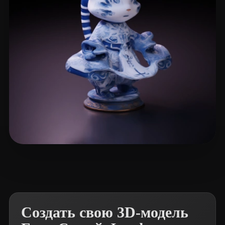
eEhyQx
6 лайков
Создать свою 3D-модель