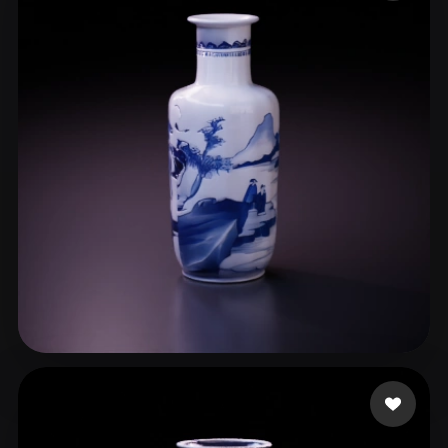
ComfyUI
21
Стили
Abstract
Anime
Cartoon
Cel-Shaded
Fantasy
Flat
Gothic
Hand-Painted
Industrial
Isometric
Low Poly
Medieval
Minimalist
Modern
Organic
Photorealistic
Pixel Art
Realistic
Retro
Stylized
Voxel
734031274@qq.com
35 лайков