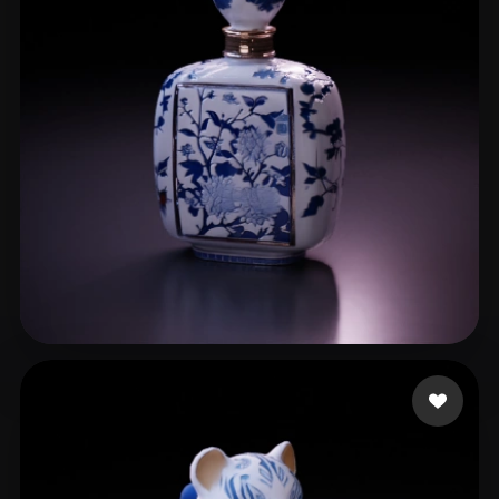
hailegeming
20 лайков