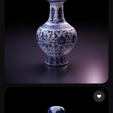
hailegeming
28 лайков