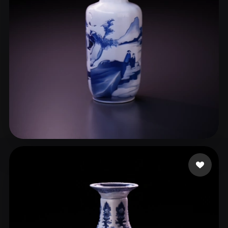
ComfyUI
21
スタイル
Abstract
Anime
Cartoon
Cel-Shaded
Fantasy
Flat
Gothic
Hand-Painted
Industrial
Isometric
Low Poly
Medieval
Minimalist
Modern
Organic
Photorealistic
35 いいね
734031274@qq.com
Pixel Art
Realistic
Retro
Stylized
Voxel