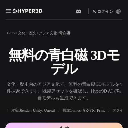
ログイン
製品
Home
文化・歴史
アジア文化
青白磁
機能
Rodin
ChatAvatar
API
無料の青白磁 3Dモ
画像から 3D
テキストから 3D
料金
写真をアップロードするだ
テキストプロンプトから3D
けで、3Dオブジェクトが瞬
デル
オブジェクトへ — 瞬時に。
時に完成。
リソース
AI 画像生成
AI 動画生成
シンプルなプロンプトか
テキストや画像から、AIで
文化・歴史内のアジア文化で、無料の青白磁 3Dモデルを4
ら、高品質なビジュアルを
動画を作成。
生成。
件探索できます。既製アセットを確認し、Hyper3D AIで独
コミュニティ
自モデルも生成できます。
API
私たちのクリエイティブAI
を、あなたのアプリやワー
BX
Blender, Unity, Unreal
Games, AR/VR, Print
対応
用途
スタイル
ストーリー
研究
ブログ
クフローに組み込みましょ
う。
OmniCraft