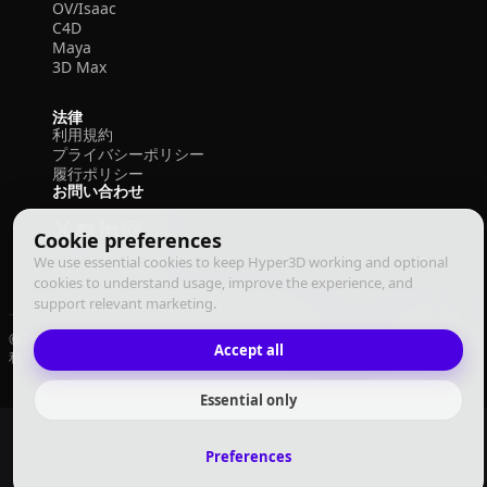
OV/Isaac
C4D
Maya
3D Max
法律
利用規約
プライバシーポリシー
履行ポリシー
お問い合わせ
Cookie preferences
We use essential cookies to keep Hyper3D working and optional
cookies to understand usage, improve the experience, and
support relevant marketing.
© 2026 Deemos Corporation. All rights reserved
Accept all
利用規約
プライバシーポリシー
履行ポリシー
日本語
Essential only
Preferences