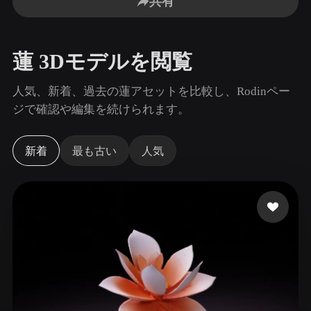
共有
ユースケース
AI画像リミックス
AI HDRIジェネレーター
3Dメッ
3D Printing
Animation
AI画像エンハンサー
3Dモデル検索エンジン
蓮 3Dモデルを閲覧
Game
Automotive
Development
Design
AIテクスチャジェネレーター
SVGから3Dへの変換ツール
人気、新着、過去の蓮アセットを比較し、Rodinペー
NFT Creation
E-commerce
ジで確認や編集を続けられます。
Character
VR/AR
Design
新着
最も古い
人気
Metaverse
Jewelry Design
Mechanical
Engineering
プラグイン
Blender
Unity
Unreal
Godot
Maya
3DS Max