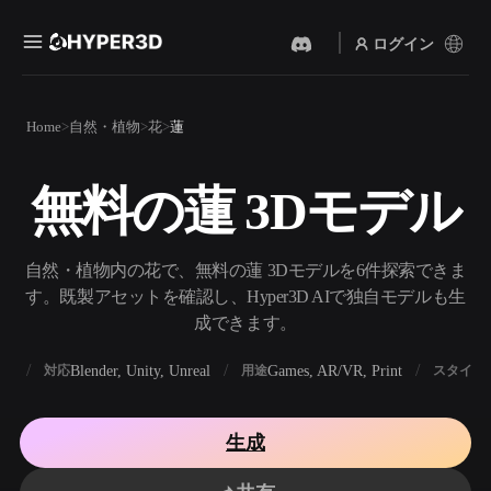
ログイン
製品
Home
自然・植物
花
蓮
機能
Rodin
ChatAvatar
API
無料の蓮 3Dモデル
画像から 3D
テキストから 3D
料金
写真をアップロードするだ
テキストプロンプトから3D
けで、3Dオブジェクトが瞬
オブジェクトへ — 瞬時に。
時に完成。
リソース
自然・植物内の花で、無料の蓮 3Dモデルを6件探索できま
AI 画像生成
AI 動画生成
す。既製アセットを確認し、Hyper3D AIで独自モデルも生
シンプルなプロンプトか
テキストや画像から、AIで
成できます。
ら、高品質なビジュアルを
動画を作成。
生成。
コミュニティ
BX
Blender, Unity, Unreal
Games, AR/VR, Print
対応
用途
スタイル
API
私たちのクリエイティブAI
を、あなたのアプリやワー
ストーリー
研究
ブログ
クフローに組み込みましょ
生成
う。
OmniCraft