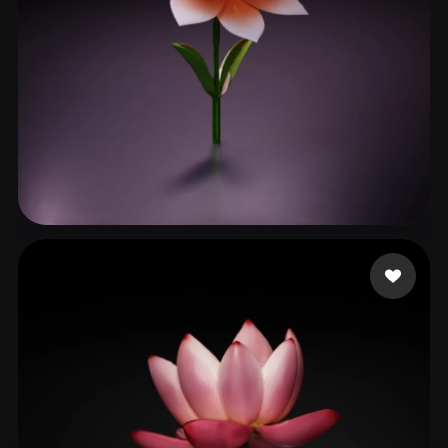
ComfyUI
21
スタイル
Abstract
Anime
Cartoon
Cel-Shaded
Fantasy
Flat
Gothic
Hand-Painted
Industrial
Isometric
Low Poly
Medieval
140 いいね
Nacht
Minimalist
Modern
Organic
Photorealistic
Pixel Art
Realistic
Retro
Stylized
Voxel