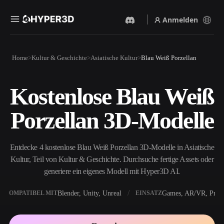
Anmelden
Produkte
Home
Kultur & Geschichte
Asiatische Kultur
Blau Weiß Porzellan
Funktionen
Rodin
ChatAvatar
API
Kostenlose Blau Weiß
Bild Zu 3D
Text Zu 3D
Preise
Bild hochladen, sofort ein
Vom Text-Prompt zum 3D-
Porzellan 3D-Modelle
3D-Objekt erhalten.
Objekt — im Handumdrehen.
Ressourcen
KI-Bildgenerator
KI-Videogenerator
Generiere hochwertige
Erstelle Videos aus Text oder
Entdecke 4 kostenlose Blau Weiß Porzellan 3D-Modelle in Asiatische
Visuals aus einem einfachen
Bildern mit KI.
Prompt.
Kultur, Teil von Kultur & Geschichte. Durchsuche fertige Assets oder
Community
generiere ein eigenes Modell mit Hyper3D AI.
API
Binde unsere kreative KI in
deine App oder deinen
Blender, Unity, Unreal
Games, AR/VR, Print
KOMPATIBEL MIT
EINSATZ
Story
Forschung
Blog
Workflow ein.
OmniCraft