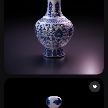
hailegeming
28 Likes