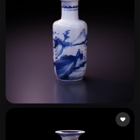
ComfyUI
21
Stile
Abstract
Anime
Cartoon
Cel-Shaded
Fantasy
Flat
Gothic
Hand-Painted
Industrial
Isometric
Low Poly
Medieval
Minimalist
Modern
Organic
Photorealistic
Pixel Art
Realistic
Retro
Stylized
Voxel
734031274@qq.com
35 Likes