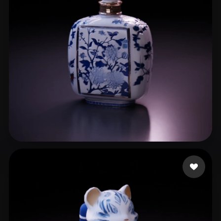
hailegeming
20 Likes