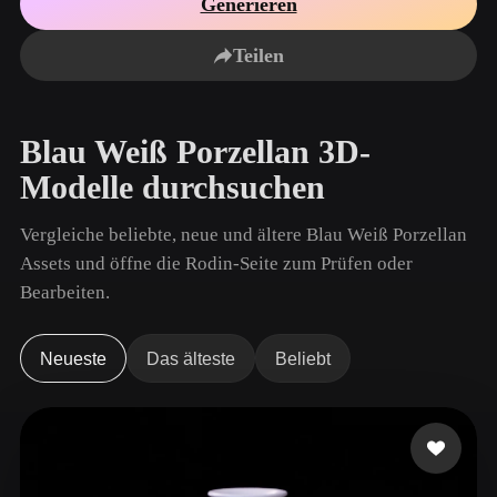
Generieren
Anwendungsfälle
KI-Bild-Remix
KI-HDRI-Generator
3D-Mesh-Editor
3D Printing
Animation
Teilen
KI-Bildverbesserer
3D-Modellsuchmaschine
Game
Automotive
KI-Texturengenerator
SVG-zu-3D-Konverter
Development
Design
Blau Weiß Porzellan 3D-
NFT Creation
E-commerce
Modelle durchsuchen
Character
VR/AR
Design
Vergleiche beliebte, neue und ältere Blau Weiß Porzellan
Metaverse
Jewelry Design
Assets und öffne die Rodin-Seite zum Prüfen oder
Bearbeiten.
Mechanical
Engineering
Neueste
Das älteste
Beliebt
Plug-Ins
Blender
Unity
Unreal
Godot
Maya
3DS Max