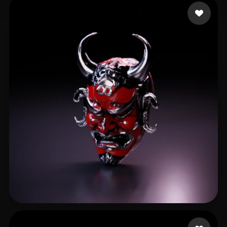
喻 森苡
8 Likes
glavez
14 Likes