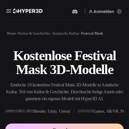
Anmelden
Produkte
Home
Kultur & Geschichte
Asiatische Kultur
Festival Mask
Funktionen
Rodin
ChatAvatar
API
Kostenlose Festival
Bild Zu 3D
Text Zu 3D
Preise
Bild hochladen, sofort ein
Vom Text-Prompt zum 3D-
Mask 3D-Modelle
3D-Objekt erhalten.
Objekt — im Handumdrehen.
Ressourcen
KI-Bildgenerator
KI-Videogenerator
Generiere hochwertige
Erstelle Videos aus Text oder
Entdecke 19 kostenlose Festival Mask 3D-Modelle in Asiatische
Visuals aus einem einfachen
Bildern mit KI.
Prompt.
Kultur, Teil von Kultur & Geschichte. Durchsuche fertige Assets oder
Community
generiere ein eigenes Modell mit Hyper3D AI.
API
Binde unsere kreative KI in
deine App oder deinen
Blender, Unity, Unreal
Games, AR/VR, Print
KOMPATIBEL MIT
EINSATZ
Story
Forschung
Blog
Workflow ein.
OmniCraft