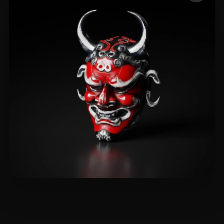
🖥️💻🐍🎨🔍🖌️
15 Likes