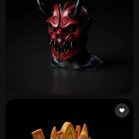
ComfyUI
21
Stile
Abstract
Anime
Cartoon
Cel-Shaded
Fantasy
Flat
Gothic
Hand-Painted
Industrial
Isometric
Low Poly
Medieval
Minimalist
Modern
Organic
Photorealistic
Pixel Art
Realistic
Retro
Stylized
Гарькавый Александр
45 Likes
Voxel