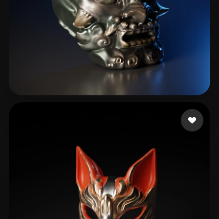
464211078@QQ.COM
34 Likes