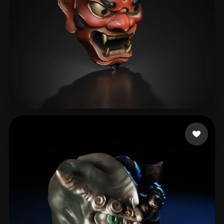
rst20042155@2925.com
239 Likes