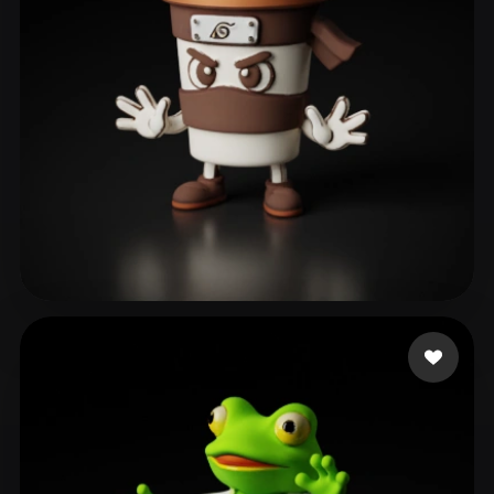
ComfyUI
21
Stile
Abstract
Anime
Cartoon
Cel-Shaded
Fantasy
Flat
Gothic
Hand-Painted
Industrial
Isometric
Low Poly
Medieval
Minimalist
Modern
Organic
Photorealistic
gab
179 Likes
Pixel Art
Realistic
Retro
Stylized
Voxel