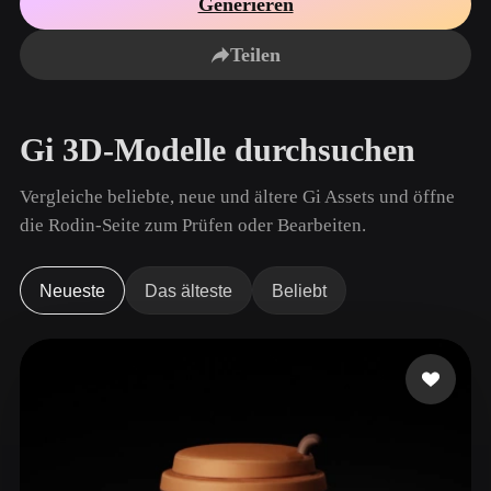
Generieren
Anwendungsfälle
KI-Bild-Remix
KI-HDRI-Generator
3D-Mesh-Editor
3D Printing
Animation
Teilen
KI-Bildverbesserer
3D-Modellsuchmaschine
Game
Automotive
KI-Texturengenerator
SVG-zu-3D-Konverter
Development
Design
Gi 3D-Modelle durchsuchen
NFT Creation
E-commerce
Character
Vergleiche beliebte, neue und ältere Gi Assets und öffne
VR/AR
Design
die Rodin-Seite zum Prüfen oder Bearbeiten.
Metaverse
Jewelry Design
Mechanical
Neueste
Das älteste
Beliebt
Engineering
Plug-Ins
Blender
Unity
Unreal
Godot
Maya
3DS Max