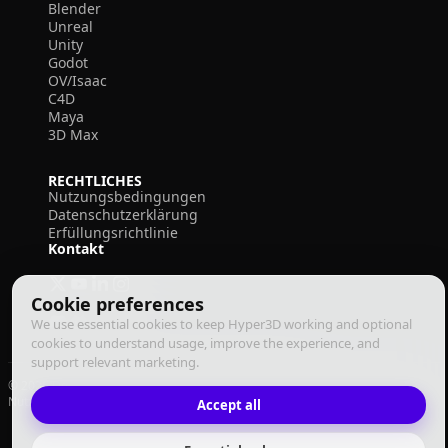
Blender
Unreal
Unity
Godot
OV/Isaac
C4D
Maya
3D Max
RECHTLICHES
Nutzungsbedingungen
Datenschutzerklärung
Erfüllungsrichtlinie
Kontakt
Cookie preferences
We use essential cookies to keep Hyper3D working and optional
cookies to understand usage, improve the experience, and
support relevant marketing.
© 2026 Deemos Corporation. Alle Rechte vorbehalten
Nutzungsbedingungen
Datenschutzrichtlinie
Erfüllungsrichtlinie
Accept all
Deutsch