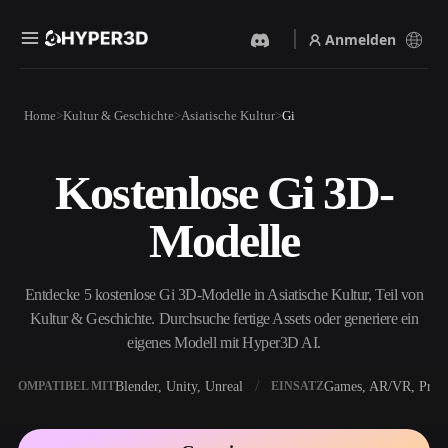
Anmelden
Produkte
Home
Kultur & Geschichte
Asiatische Kultur
Gi
Funktionen
Rodin
ChatAvatar
API
Kostenlose Gi 3D-
Bild Zu 3D
Text Zu 3D
Preise
Bild hochladen, sofort ein
Vom Text-Prompt zum 3D-
Modelle
3D-Objekt erhalten.
Objekt — im Handumdrehen.
Ressourcen
KI-Bildgenerator
KI-Videogenerator
Generiere hochwertige
Erstelle Videos aus Text oder
Entdecke 5 kostenlose Gi 3D-Modelle in Asiatische Kultur, Teil von
Visuals aus einem einfachen
Bildern mit KI.
Prompt.
Kultur & Geschichte. Durchsuche fertige Assets oder generiere ein
Community
eigenes Modell mit Hyper3D AI.
API
Binde unsere kreative KI in
deine App oder deinen
Blender, Unity, Unreal
Games, AR/VR, Print
KOMPATIBEL MIT
EINSATZ
Story
Forschung
Blog
Workflow ein.
OmniCraft