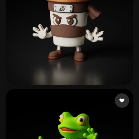
ComfyUI
21
Стили
Abstract
Anime
Cartoon
Cel-Shaded
Fantasy
Flat
Gothic
Hand-Painted
Industrial
Isometric
Low Poly
Medieval
Minimalist
Modern
Organic
Photorealistic
gab
179 лайков
Pixel Art
Realistic
Retro
Stylized
Voxel