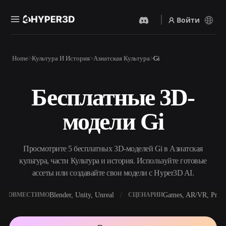
Войти
Продукты
Home
Культура И История
Азиатская Культура
Gi
Функции
Rodin
ChatAvatar
API
Бесплатные 3D-
Изображение В 3D
Текст В 3D
Цены
Загрузите изображение и
От текстового запроса к 3D-
получите 3D-объект
модели Gi
объекту — мгновенно.
мгновенно.
Ресурсы
AI-Видеогенератор
AI-Генератор Изображений
Создавайте видео из текста
Генерируйте
Просмотрите 5 бесплатных 3D-моделей Gi в Азиатская
или изображений с
высококачественные визуал
помощью ИИ.
по простому запросу.
культура, части Культура и история. Используйте готовые
Сообщество
ассеты или создавайте свои модели с Hyper3D AI.
API
Встройте наш креативный
ИИ в своё приложение или
Blender, Unity, Unreal
Games, AR/VR, Print
СОВМЕСТИМО
СЦЕНАРИИ
История
Исследования
Блог
рабочий процесс.
OmniCraft