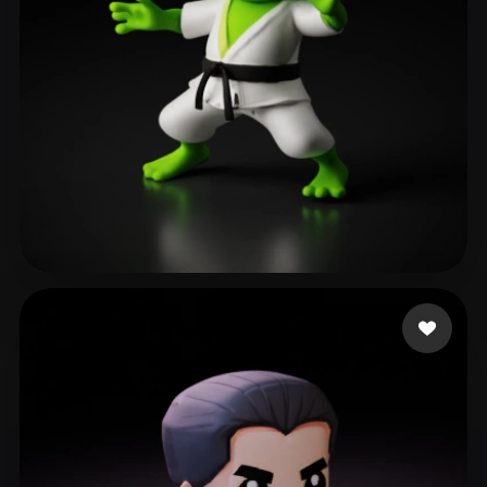
Ronnebaum Chad
137 лайков