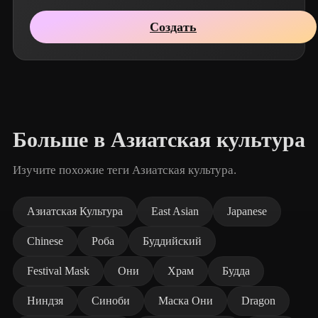
Создать
Больше в Азиатская культура
Изучите похожие теги Азиатская культура.
Азиатская Культура
East Asian
Japanese
Chinese
Роба
Буддийский
Festival Mask
Они
Храм
Будда
Ниндзя
Синоби
Маска Они
Dragon