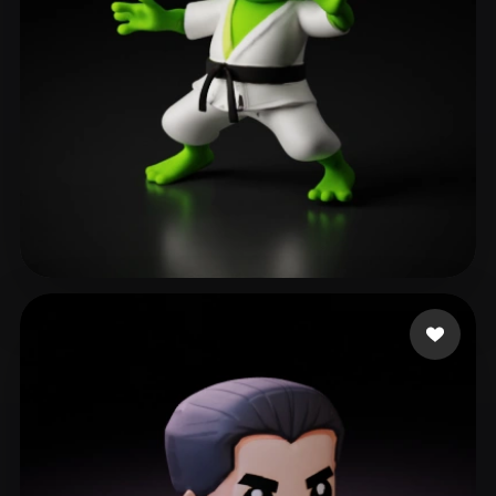
Ronnebaum Chad
137 me gusta