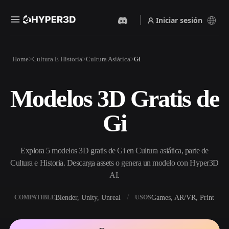
Iniciar sesión
Productos
Home
Cultura E Historia
Cultura Asiática
Gi
Funciones
Rodin
ChatAvatar
API
Modelos 3D Gratis de
Imagen A 3D
Texto A 3D
Precios
Sube una imagen y obtén un
Del prompt de texto al objeto
Gi
objeto 3D al instante.
3D — al instante.
Recursos
Generador De Imágenes Con
Generador De Video Con IA
IA
Explora 5 modelos 3D gratis de Gi en Cultura asiática, parte de
Crea vídeos a partir de texto o
Genera imágenes de alta
imágenes con IA.
calidad a partir de un simple
Cultura e Historia. Descarga assets o genera un modelo con Hyper3D
Comunidad
prompt.
AI.
API
Blender, Unity, Unreal
Games, AR/VR, Print
COMPATIBLE
USOS
Integra nuestra IA creativa en
Historia
Investigación
Blog
tu app o flujo de trabajo.
OmniCraft