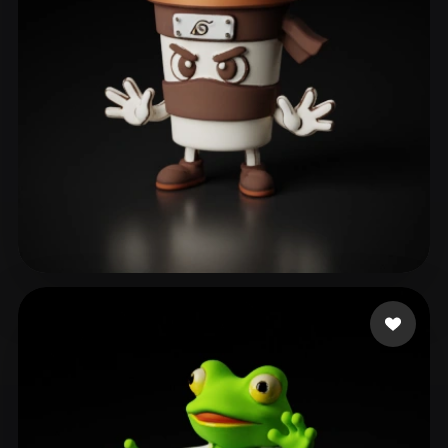
ComfyUI
21
Estilos
Abstract
Anime
Cartoon
Cel-Shaded
Fantasy
Flat
Gothic
Hand-Painted
Industrial
Isometric
Low Poly
Medieval
Minimalist
Modern
Organic
Photorealistic
gab
179 me gusta
Pixel Art
Realistic
Retro
Stylized
Voxel