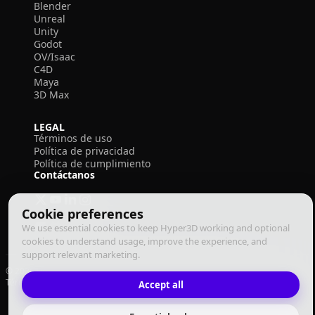
Blender
Unreal
Unity
Godot
OV/Isaac
C4D
Maya
3D Max
LEGAL
Términos de uso
Política de privacidad
Política de cumplimiento
Contáctanos
Cookie preferences
We use essential cookies to keep Hyper3D working and optional
cookies to understand usage, improve the experience, and
support relevant marketing.
© 2026 Deemos Corporation. Todos los derechos reservados
Términos de Uso
Política de Privacidad
Política de Cumplimiento
Accept all
Español