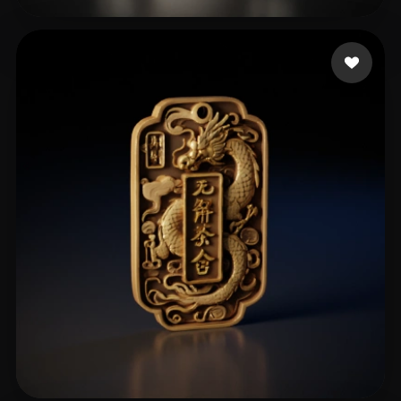
gab
179 me gusta