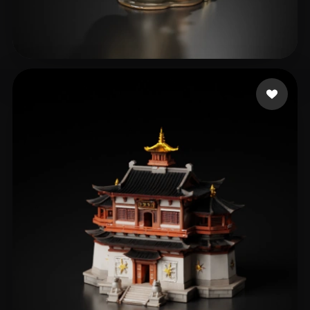
nnnaujk
17 me gusta