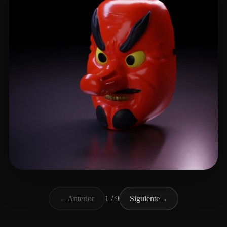
Yap Aaron
91 me gusta
←
Anterior
1 / 9
Siguiente
→