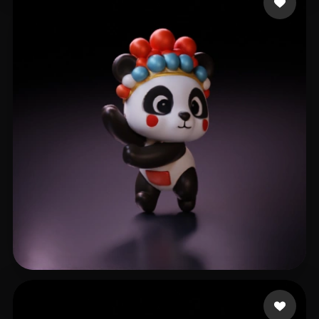
B
103 me gusta