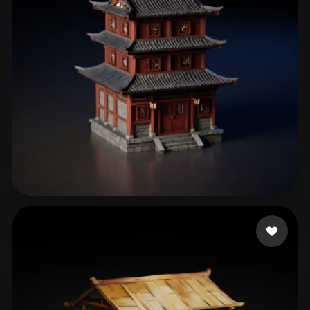
179 me gusta
จิตต์เพ็ชร ฉัตรดนัย