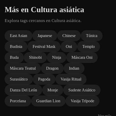
Más en Cultura asiática
Explora tags cercanos en Cultura asiática.
East Asian
Japanese
Chinese
Túnica
Budista
Festival Mask
Oni
Templo
Buda
Shinobi
Ninja
Máscara Oni
Máscara Teatral
Dragon
Indian
Surasiático
Pagoda
Vasija Ritual
Danza Del León
Monje
Sudeste Asiático
Porcelana
Guardian Lion
Vasija Trípode