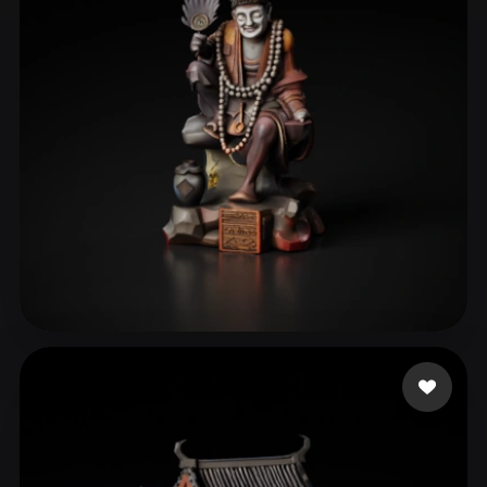
ComfyUI
21
Estilos
Abstract
Anime
Cartoon
Cel-Shaded
Fantasy
Flat
Gothic
Hand-Painted
Industrial
Isometric
Low Poly
Medieval
Minimalist
Modern
Organic
Photorealistic
Pixel Art
Realistic
Retro
Stylized
Grace
10 me gusta
Voxel