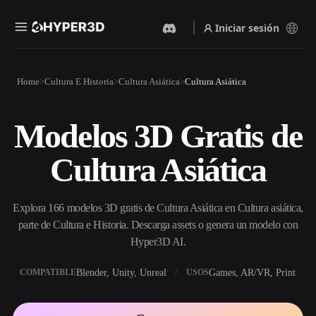
Iniciar sesión
Productos
Home
Cultura E Historia
Cultura Asiática
Cultura Asiática
Funciones
Rodin
ChatAvatar
API
Modelos 3D Gratis de
Imagen A 3D
Texto A 3D
Precios
Sube una imagen y obtén un
Del prompt de texto al objeto
Cultura Asiática
objeto 3D al instante.
3D — al instante.
Recursos
Generador De Imágenes Con
Generador De Video Con IA
IA
Explora 166 modelos 3D gratis de Cultura Asiática en Cultura asiática,
Crea vídeos a partir de texto o
Genera imágenes de alta
imágenes con IA.
calidad a partir de un simple
parte de Cultura e Historia. Descarga assets o genera un modelo con
Comunidad
prompt.
Hyper3D AI.
API
Blender, Unity, Unreal
Games, AR/VR, Print
COMPATIBLE
USOS
Integra nuestra IA creativa en
Historia
Investigación
Blog
tu app o flujo de trabajo.
OmniCraft