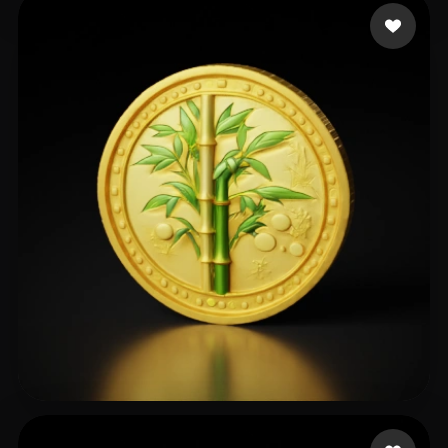
张 展
371 me gusta
club ict
106 me gusta