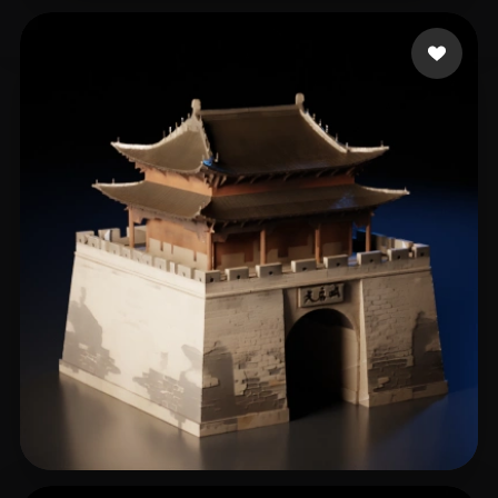
jingaojin1984
156 me gusta