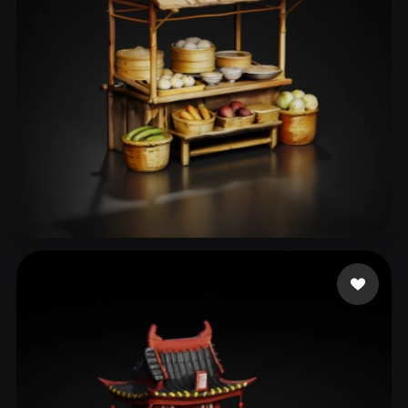
hhh
95 me gusta