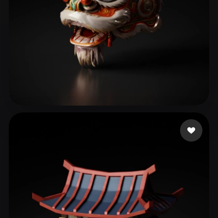
LJJ0103
102 me gusta