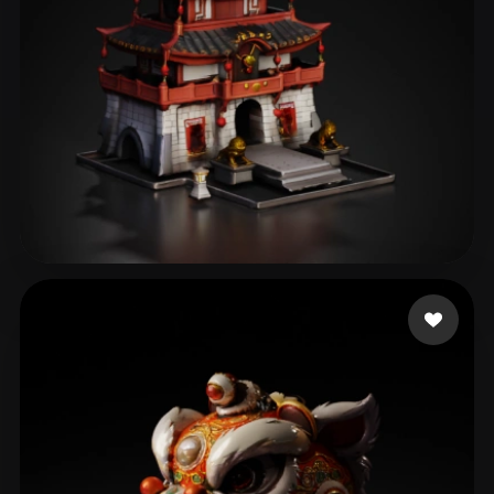
yy
98 me gusta