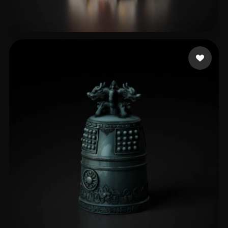
449238
97 me gusta