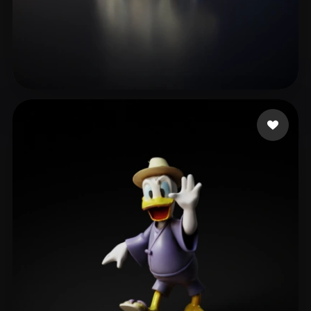
silot
14 me gusta