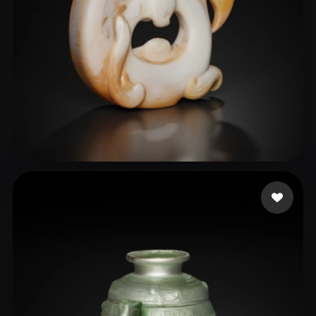
1965063441
7 me gusta