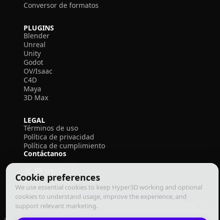
Conversor de formatos
PLUGINS
Blender
Unreal
Unity
Godot
OV/Isaac
C4D
Maya
3D Max
LEGAL
Términos de uso
Política de privacidad
Política de cumplimiento
Contáctanos
Cookie preferences
We use essential cookies to keep Hyper3D working and optional
cookies to understand usage, improve the experience, and
support relevant marketing.