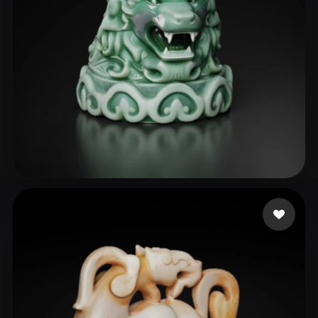
wck
87 me gusta