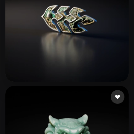
ComfyUI
21
Estilos
Abstract
Anime
Cartoon
Cel-Shaded
Fantasy
Flat
Gothic
Hand-Painted
Industrial
Isometric
Low Poly
Medieval
Minimalist
Modern
Organic
Photorealistic
silot
14 me gusta
Pixel Art
Realistic
Retro
Stylized
Voxel