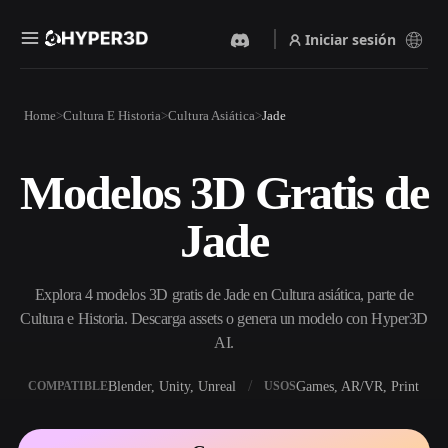
Iniciar sesión
Productos
Home
Cultura E Historia
Cultura Asiática
Jade
Funciones
Rodin
ChatAvatar
API
Modelos 3D Gratis de
Imagen A 3D
Texto A 3D
Precios
Sube una imagen y obtén un
Del prompt de texto al objeto
Jade
objeto 3D al instante.
3D — al instante.
Recursos
Generador De Imágenes Con
Generador De Video Con IA
IA
Explora 4 modelos 3D gratis de Jade en Cultura asiática, parte de
Crea vídeos a partir de texto o
Genera imágenes de alta
imágenes con IA.
calidad a partir de un simple
Cultura e Historia. Descarga assets o genera un modelo con Hyper3D
Comunidad
prompt.
AI.
API
Blender, Unity, Unreal
Games, AR/VR, Print
COMPATIBLE
USOS
Integra nuestra IA creativa en
Historia
Investigación
Blog
tu app o flujo de trabajo.
OmniCraft