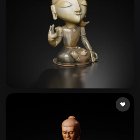
nnnaujk
17 me gusta