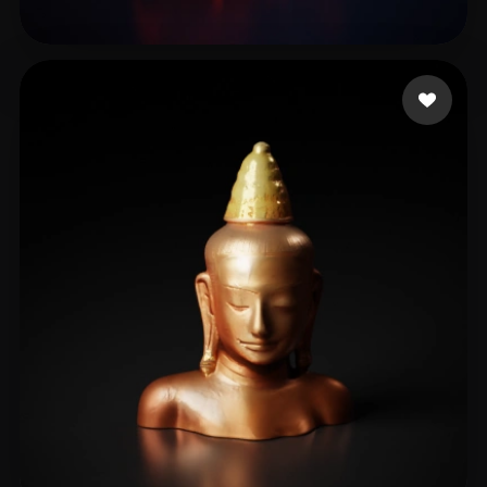
Abhishek
31 me gusta