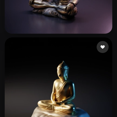
kapoor Raunaq
55 me gusta