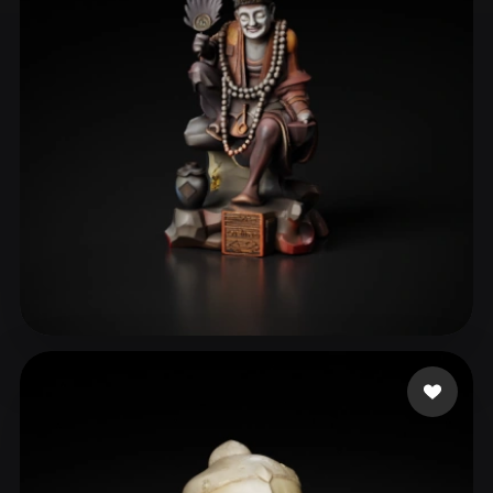
ComfyUI
21
Estilos
Abstract
Anime
Cartoon
Cel-Shaded
Fantasy
Flat
Gothic
Hand-Painted
Industrial
Isometric
Low Poly
Medieval
Minimalist
Modern
Organic
Photorealistic
Pixel Art
Realistic
Retro
Stylized
Grace
10 me gusta
Voxel