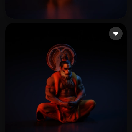
M HJ
24 me gusta