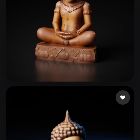
Leonardo Sithy777
129 me gusta