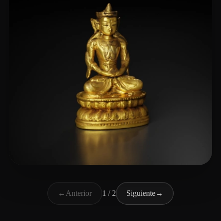
xiao lang
6 me gusta
←
Anterior
1 / 2
Siguiente
→