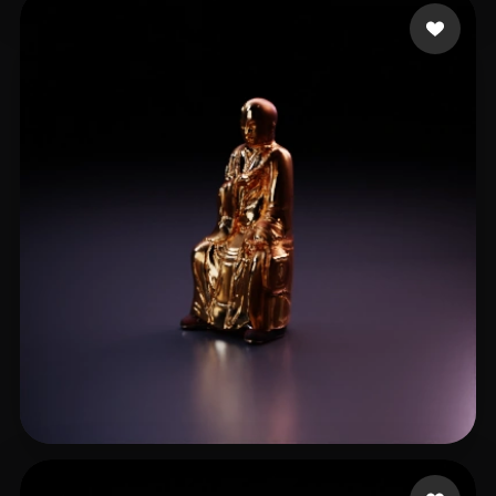
lin ge
8 me gusta
zhao wentao
7 me gusta