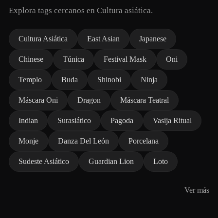
Explora tags cercanos en Cultura asiática.
Cultura Asiática
East Asian
Japanese
Chinese
Túnica
Festival Mask
Oni
Templo
Buda
Shinobi
Ninja
Máscara Oni
Dragon
Máscara Teatral
Indian
Surasiático
Pagoda
Vasija Ritual
Monje
Danza Del León
Porcelana
Sudeste Asiático
Guardian Lion
Loto
Ver más