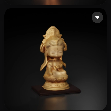
Art Monoromsky's
8 me gusta