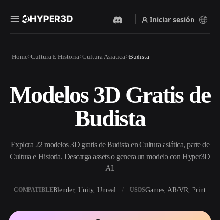
Iniciar sesión
Productos
Home
Cultura E Historia
Cultura Asiática
Budista
Funciones
Rodin
ChatAvatar
API
Modelos 3D Gratis de
Imagen A 3D
Texto A 3D
Precios
Sube una imagen y obtén un
Del prompt de texto al objeto
Budista
objeto 3D al instante.
3D — al instante.
Recursos
Generador De Imágenes Con
Generador De Video Con IA
IA
Explora 22 modelos 3D gratis de Budista en Cultura asiática, parte de
Crea vídeos a partir de texto o
Genera imágenes de alta
imágenes con IA.
calidad a partir de un simple
Cultura e Historia. Descarga assets o genera un modelo con Hyper3D
Comunidad
prompt.
AI.
API
Blender, Unity, Unreal
Games, AR/VR, Print
COMPATIBLE
USOS
Integra nuestra IA creativa en
Historia
Investigación
Blog
tu app o flujo de trabajo.
OmniCraft