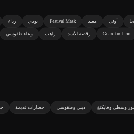
جا
أوني
معبد
Festival Mask
بوذي
رداء
Guardian Lion
رقصة الأسد
راهب
وعاء طقوسي
ر وسطى وفايكنغ
ديني وطقوسي
حضارات قديمة
حق