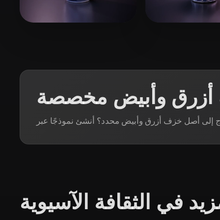
Organic
Photorealistic
Pixel
hailegeming
35 إعجابات
734031274@qq.com
 أزرق وأبيض مخصصة
زيد في الثقافة الآسيوية