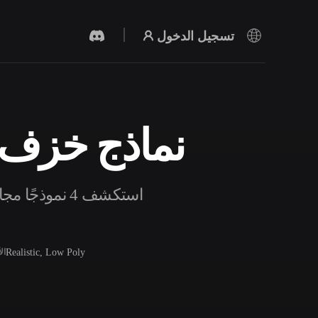
تسجيل الدخول
نماذج خزف أز
مولد الفيديو بالذكاء الاصطناعي
أنشئ مقاطع فيديو من نص أو صور بالذكاء
الاصطناعي.
استكشف 4 نموذ
Realistic, Low Poly
ال
محرر الشبكات ثلاثية الأبعاد