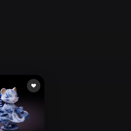
Automotive
Design
Character
Design
21
Flat
Gothic
Minimalist
Modern