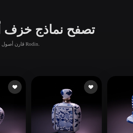
Game
n
Development
تصفح نماذج خزف أزر
ce
VR/AR
Mechanical
قارن أصول خزف أزرق وأبيض الشائعة والجديدة والقديمة ثم افتح صفحة Rodin.
Engineering
ot
Maya
3DS Max
ComfyUI
oon
Cel-Shaded
Fantasy
tric
Low Poly
Medieval