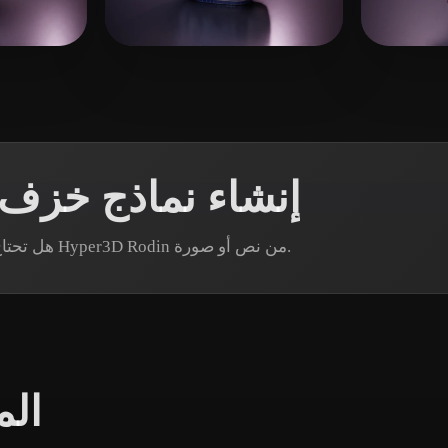
 Art
Realistic
Retro
eEhy
20 إعجابات
hailegeming
28 إعجابات
إنشاء نماذج خزف
هل تحتاج إلى أصل خزف أزرق وأبيض محدد؟ أنشئ نموذجًا عبر Hyper3D Rodin من نص أو صورة.
الم