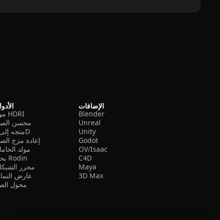
الإضافات
الأدو
Blender
مولد HDRI
Unreal
محسن الصو
Unity
متجه إلى 3D
Godot
إعادة مزج الص
OV/Isaac
مولد الخام
C4D
بحث Rodin
Maya
محرر الشبكا
3D Max
عارض النما
محول الصي