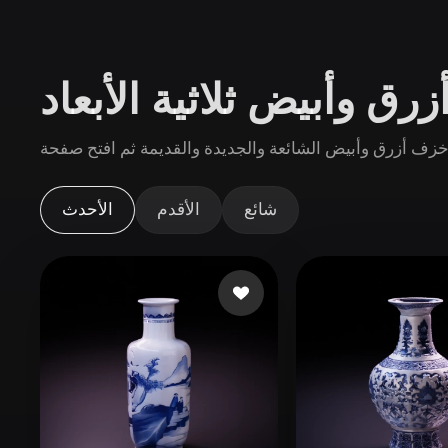
حالات الاستخدام
3D Printing
Animatio
ق وأبيض ثلاثية الأبعاد
NFT Creation
E-commer
Jewelry
Metaverse
Design
الإضافات
شائع
الأقدم
الأحدث
Blender
Unity
Unreal
God
الأنماط
Abstract
Anime
Cart
Hand-Painted
Industrial
Isome