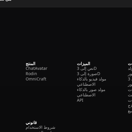
ات
الميزات
المنتج
نص إلى 3D
ChatAvatar
ر
صورة إلى 3D
Rodin
مولد فيديو بالذكاء
OmniCraft
ور
الاصطناعي
ات
مولد صور بالذكاء
الاصطناعي
ت
API
ذج
غ
قانوني
شروط الاستخدام