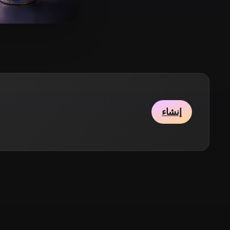
Stylized
Voxel
6 إعجابات
Qx
إنشاء