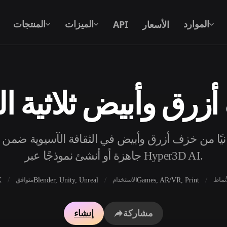
الأسعار
API
الموارد
الميزات
المنتجات
رق وأبيض ثلاثية الأ
نص إلى 3D
من موجّه نصي إلى كائن 3D — على الفور.
جًا مجانيًا من خزف أزرق وأبيض في الثقافة الآسيوية ضمن ث
API
ادمج ذكاءنا الإبداعي في تطبيقك أو سير
جاهزة أو أنشئ نموذجًا عبر Hyper3D AI.
عملك.
X
Blender, Unity, Unreal
Games, AR/VR, Print
أنماط
الاستخدام
متوافق
محرك بحث النماذج ثلاثية الأبعاد
مولد الخامات بالذكاء 
مشاركة
إنشاء
محول SVG إلى 3D
مولد HDRI بالذكاء الاصطناعي