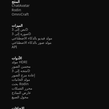
المنتج
ChatAvatar
Rodin
OmniCraft
الميزات
نص إلى 3D
صورة إلى 3D
مولد فيديو بالذكاء الاصطناعي
مولد صور بالذكاء الاصطناعي
API
الأدوات
مولد HDRI
محسن الصور
متجه إلى 3D
إعادة مزج الصور
مولد الخامات
بحث Rodin
محرر الشبكات
عارض النماذج
محول الصيغ
الإضافات