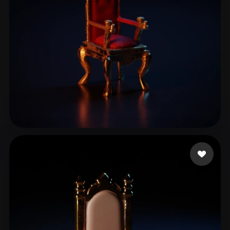
ComfyUI
21
الأنماط
Abstract
Anime
Cartoon
Cel-Shaded
Fantasy
Flat
Gothic
Hand-Painted
Industrial
Isometric
Low Poly
Medieval
Minimalist
Modern
Organic
Photorealistic
8 إعجابات
Kwon Yongbeom
Pixel Art
Realistic
Retro
Stylized
Voxel