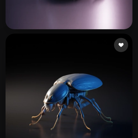
82 إعجابات
VM DrIguana