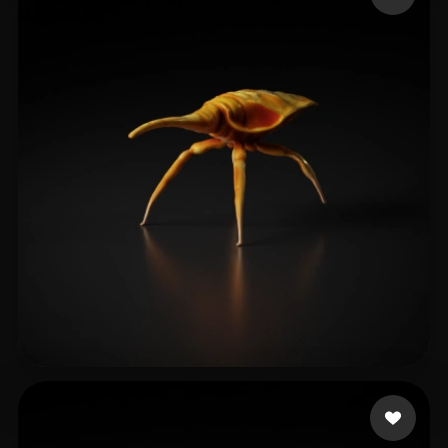
13 إعجابات
McLaughlin Jack