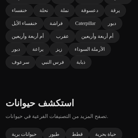
يرقة
دعسوقة
نملة
نحلة
خنفساء
دبور
Caterpillar
فراشة
خنفساء الأيل
أم أربعة وأربعين
عقرب
أم أربعة وأربعين
الأرملة السوداء
زيز
يراعة
دبور
ذبابة
فرس النبي
سرعوف
استكشف حيوانات
تصفح المزيد من التصنيفات الفرعية في حيوانات.
حياة بحرية
قطط
طيور
حيوانات برية