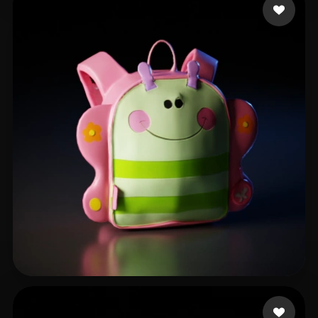
19 إعجابات
japhet.stalin