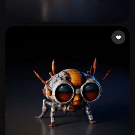
琴 留感
67 إعجابات