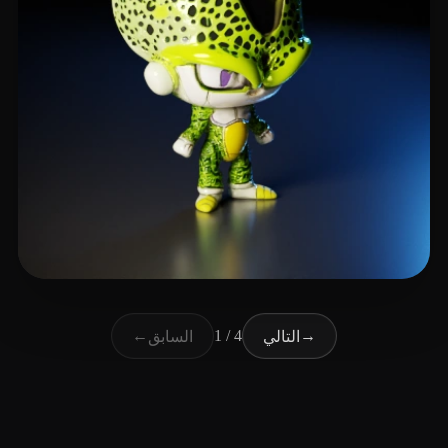
23 إعجابات
Tutoriales Brico Sim
←
1 / 4
→
التالي
السابق