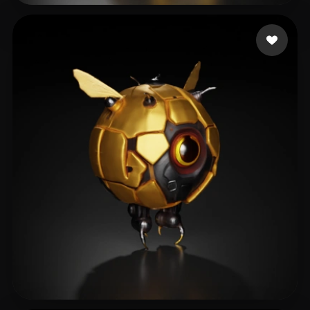
76 إعجابات
Šulík Marek