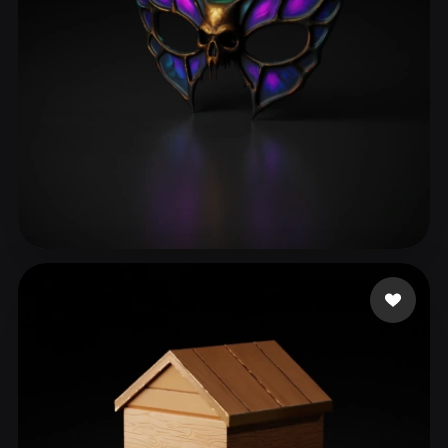
ComfyUI
21
الأنماط
Abstract
Anime
Cartoon
Cel-Shaded
Fantasy
Flat
Gothic
Hand-Painted
Industrial
Isometric
Low Poly
Medieval
Minimalist
Modern
Organic
Photorealistic
38 إعجابات
vid828
Pixel Art
Realistic
Retro
Stylized
Voxel