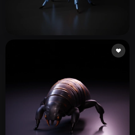
141 إعجابات
DevinHawke