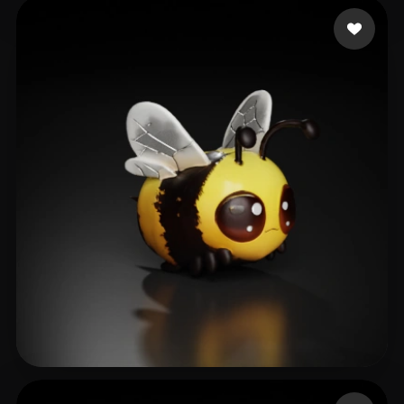
102 좋아요
pankratov vladimir
76 좋아요
Šulík Marek