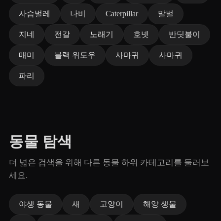
사슴벌레
나비
Caterpillar
말벌
지네
전갈
노래기
호넷
반딧불이
매미
블랙 위도우
사마귀
사마귀
파리
동물 탐색
더 넓은 검색을 위해 다른 동물 하위 카테고리를 둘러보
세요.
야생 동물
새
고양이
해양 생물