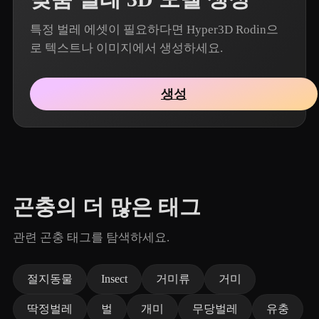
특정 벌레 에셋이 필요하다면 Hyper3D Rodin으
로 텍스트나 이미지에서 생성하세요.
생성
곤충의 더 많은 태그
관련 곤충 태그를 탐색하세요.
절지동물
Insect
거미류
거미
딱정벌레
벌
개미
무당벌레
유충