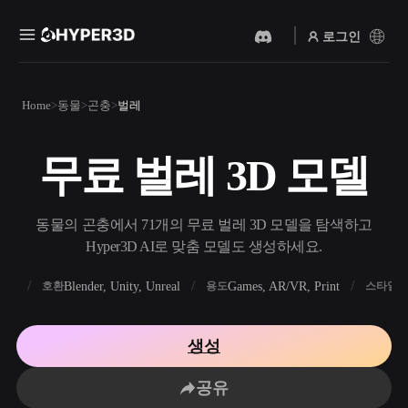
로그인
제품
Home
동물
곤충
벌레
기능
Rodin
ChatAvatar
API
무료 벌레 3D 모델
이미지를 3D로
텍스트를 3D로
요금
사진을 업로드하면 3D 오브
텍스트 프롬프트를 3D 오브
젝트를 바로 받아보세요.
젝트로 — 즉시 변환.
리소스
동물의 곤충에서 71개의 무료 벌레 3D 모델을 탐색하고
AI 비디오 생성기
AI 이미지 생성기
Hyper3D AI로 맞춤 모델도 생성하세요.
AI로 텍스트나 이미지에서
간단한 프롬프트로 고품질
영상을 만드세요.
비주얼을 생성하세요.
FBX
Blender, Unity, Unreal
Games, AR/VR, Print
R
호환
용도
스타일
커뮤니티
API
우리의 크리에이티브 AI를
생성
앱이나 워크플로에 연결하세
스토리
연구
블로그
요.
공유
OmniCraft