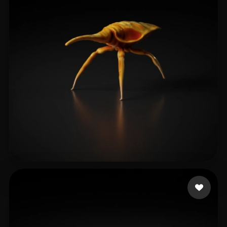
13 좋아요
McLaughlin Jack