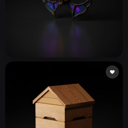
ComfyUI
21
스타일
Abstract
Anime
Cartoon
Cel-Shaded
Fantasy
Flat
Gothic
Hand-Painted
Industrial
Isometric
Low Poly
Medieval
38 좋아요
vid828
Minimalist
Modern
Organic
Photorealistic
Pixel Art
Realistic
Retro
Stylized
Voxel