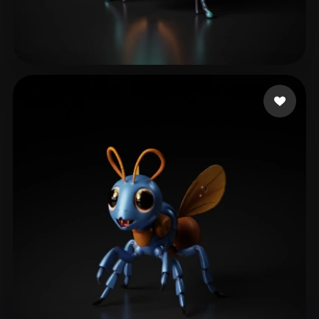
63 좋아요
de beer Estevan