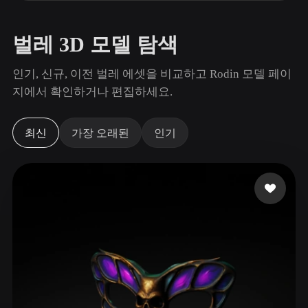
사용 사례
AI 이미지 리믹스
AI HDRI 생성기
3D 메시 편집기
3D Printing
Animation
AI 이미지 향상 도구
3D 모델 검색 엔진
벌레 3D 모델 탐색
Game
Automotive
AI 텍스처 생성기
SVG to 3D 변환기
Development
Design
인기, 신규, 이전 벌레 에셋을 비교하고 Rodin 모델 페이
지에서 확인하거나 편집하세요.
NFT Creation
E-commerce
Character
VR/AR
Design
최신
가장 오래된
인기
Metaverse
Jewelry Design
Mechanical
Engineering
플러그인
Blender
Unity
Unreal
Godot
Maya
3DS Max