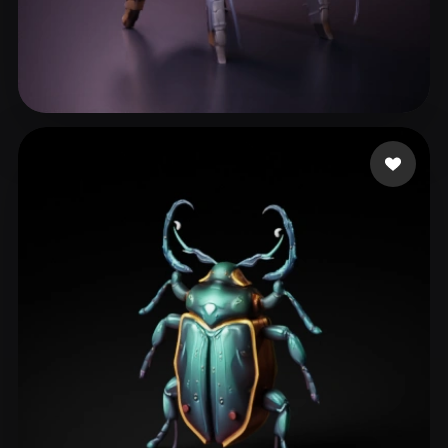
96 좋아요
Garza Luisandro