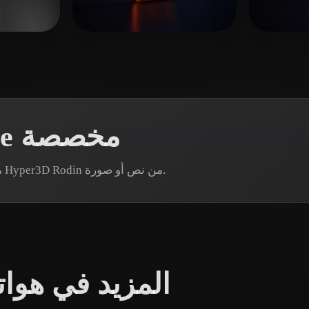
 Art
Realistic
Retro
Asset
13 إعجابات
Kwairanga Tukur
72 إعج
إنشاء نماذج Cellphone مخصصة
هل تحتاج إلى أصل Cellphone محدد؟ أنشئ نموذجًا عبر Hyper3D Rodin من نص أو صورة.
المزيد في هوات