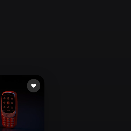
Automotive
Design
Character
Design
21
Flat
Gothic
Minimalist
Modern