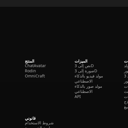
ات
الميزات
المنتج
نص إلى 3D
ChatAvatar
ر
صورة إلى 3D
Rodin
مولد فيديو بالذكاء
OmniCraft
ور
الاصطناعي
ات
مولد صور بالذكاء
الاصطناعي
ت
API
ذج
غ
قانوني
شروط الاستخدام
سياسة الخصوصية