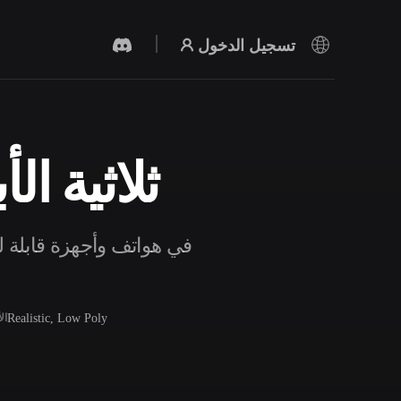
تسجيل الدخول
نماذج Cellphone ث
مولد الفيديو بالذكاء الاصطناعي
أنشئ مقاطع فيديو من نص أو صور بالذكاء
الاصطناعي.
Realistic, Low Poly
ال
محرر الشبكات ثلاثية الأبعاد