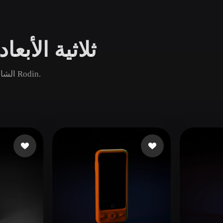
Game
n
Development
تصفح نماذج Cellphone ثلاثية الأبعاد
ce
VR/AR
Mechanical
قارن أصول Cellphone الشائعة والجديدة والقديمة ثم افتح صفحة Rodin.
Engineering
ot
Maya
3DS Max
ComfyUI
oon
Cel-Shaded
Fantasy
tric
Low Poly
Medieval