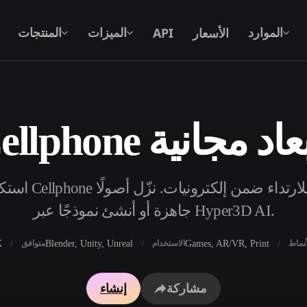
الأسعار
API
الموارد
الميزات
المنتجات
لاثية الأبعاد مجانية
نص إلى 3D
من موجّه نصي إلى كائن 3D — على الفور.
API
ادمج ذكاءنا الإبداعي في تطبيقك أو سير
جاهزة أو أنشئ نموذجًا عبر Hyper3D AI.
عملك.
X
Blender, Unity, Unreal
Games, AR/VR, Print
أنماط
الاستخدام
متوافق
محرك بحث النماذج ثلاثية الأبعاد
مولد الخامات بالذكاء 
مشاركة
إنشاء
محول SVG إلى 3D
مولد HDRI بالذكاء الاصطناعي