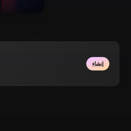
Stylized
Voxel
15 إعجابات
s Photoshop
إنشاء