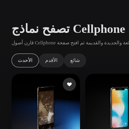
حالات الاستخدام
3D Printing
Animatio
NFT Creation
E-commer
Jewelry
Metaverse
Design
الإضافات
شائع
الأقدم
الأحدث
Blender
Unity
Unreal
God
الأنماط
Abstract
Anime
Cart
Hand-Painted
Industrial
Isome