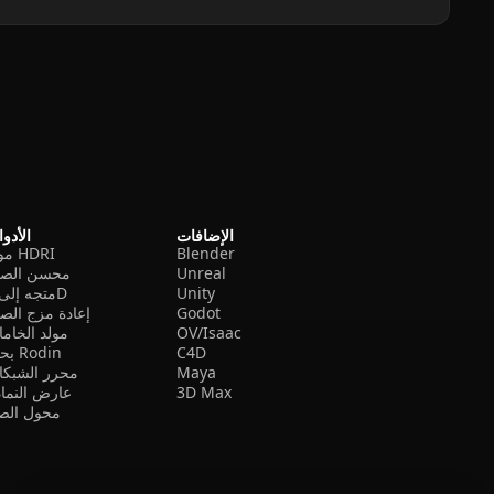
الإضافات
الأدو
Blender
مولد HDRI
Unreal
محسن الصو
Unity
متجه إلى 3D
Godot
إعادة مزج الص
OV/Isaac
مولد الخام
C4D
بحث Rodin
Maya
محرر الشبكا
3D Max
عارض النما
محول الصي