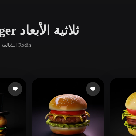
Game
n
Development
تصفح نماذج Cheeseburger ثلاثية الأبعاد
ce
VR/AR
Mechanical
قارن أصول Cheeseburger الشائعة والجديدة والقديمة ثم افتح صفحة Rodin.
Engineering
ot
Maya
3DS Max
ComfyUI
oon
Cel-Shaded
Fantasy
tric
Low Poly
Medieval