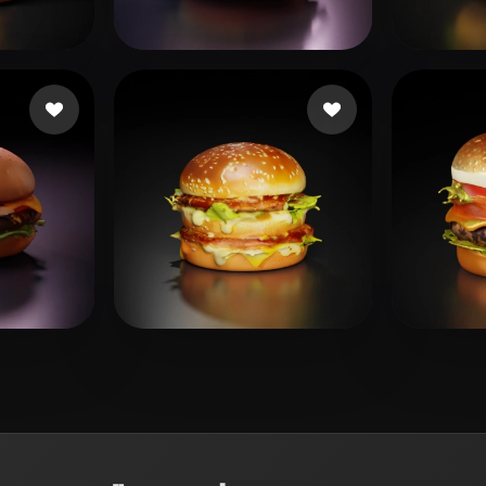
 Art
Realistic
Retro
이 
86 إعجابات
benji8899
13 إعجابات
ammad Sa
吴 晨
water
33 إعجابات
21