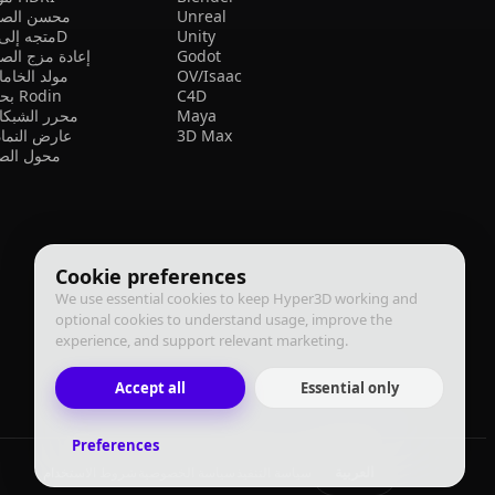
Unreal
محسن الصو
Unity
متجه إلى 3D
Godot
إعادة مزج الص
OV/Isaac
مولد الخام
C4D
بحث Rodin
Maya
محرر الشبكا
3D Max
عارض النما
محول الصي
Cookie preferences
We use essential cookies to keep Hyper3D working and
optional cookies to understand usage, improve the
experience, and support relevant marketing.
Accept all
Essential only
Preferences
العربية
سياسة التنفيذ
سياسة الخصوصية
شروط الاستخدام