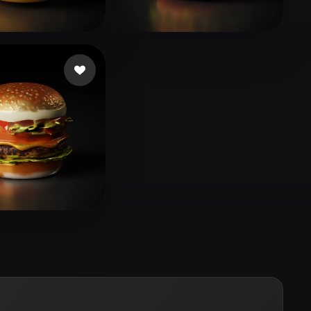
Stylized
Voxel
상오
54 إعجابات
fINAL arrow
25 إعجابات
16 إعجابات
bearbee