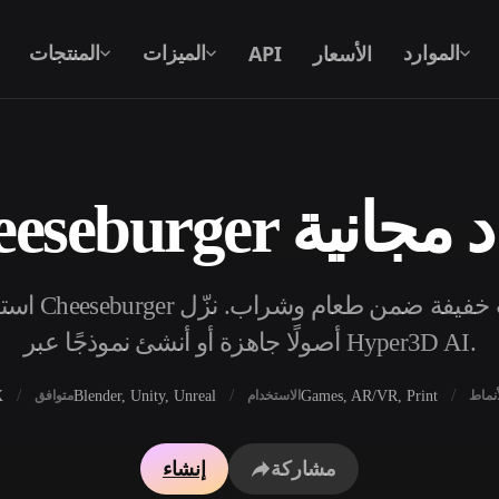
الأسعار
API
الموارد
الميزات
المنتجات
ثية الأبعاد مجانية
نص إلى 3D
من موجّه نصي إلى كائن 3D — على الفور.
API
ادمج ذكاءنا الإبداعي في تطبيقك أو سير
أصولًا جاهزة أو أنشئ نموذجًا عبر Hyper3D AI.
عملك.
X
Blender, Unity, Unreal
Games, AR/VR, Print
أنماط
الاستخدام
متوافق
محرك بحث النماذج ثلاثية الأبعاد
مولد الخامات بالذكاء 
مشاركة
إنشاء
محول SVG إلى 3D
مولد HDRI بالذكاء الاصطناعي