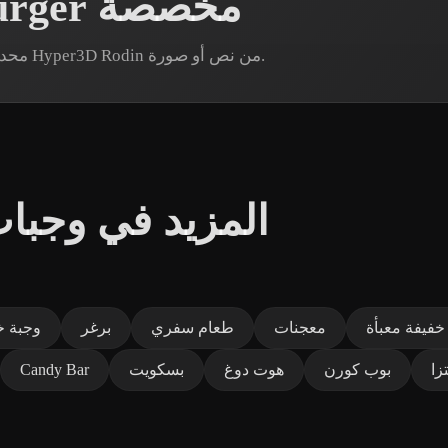
إنشاء نماذج Cheeseburger مخصصة
هل تحتاج إلى أصل Cheeseburger محدد؟ أنشئ نموذجًا عبر Hyper3D Rodin من نص أو صورة.
المزيد في وجبا
خفيفة معبأة
معجنات
طعام سفري
برغر
وجبة خ
زا
بوب كورن
هوت دوغ
بسكويت
Candy Bar