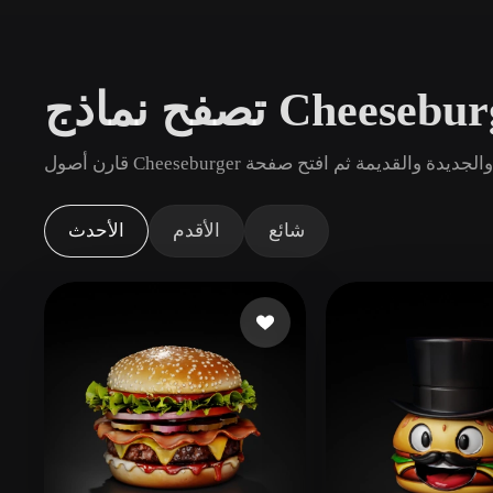
حالات الاستخدام
3D Printing
Animatio
NFT Creation
E-commer
Jewelry
Metaverse
Design
الإضافات
شائع
الأقدم
الأحدث
Blender
Unity
Unreal
God
الأنماط
Abstract
Anime
Cart
Hand-Painted
Industrial
Isome