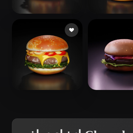
Organic
Photorealistic
Pixel
Siddiqui Muh
49 إعجابات
Wang PJ
 إعجابات
xiu cd
38 إعجابات
Ds Bharathi