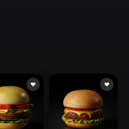
Automotive
Design
Character
Design
21
Flat
Gothic
Minimalist
Modern