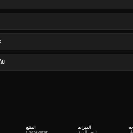
هل
هل تص
ات
الميزات
المنتج
نص إلى 3D
ChatAvatar