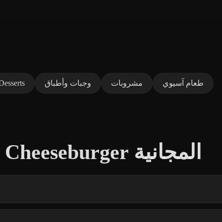
طعام آسيوي
مشروبات
وجبات وأطباق
حلويات وDesserts
أسئلة شائعة حول نماذج Cheeseburger المجانية