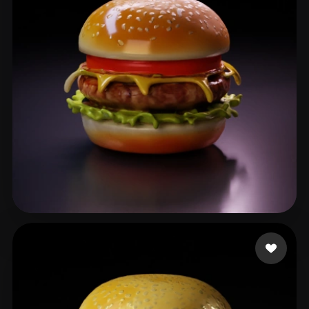
benji8899
86 likes