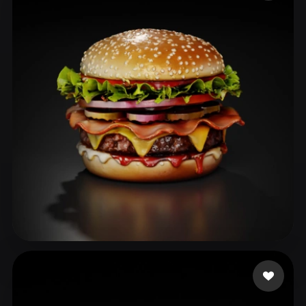
ComfyUI
21
Styles
Abstract
Anime
Cartoon
Cel-Shaded
Fantasy
Flat
Gothic
Hand-Painted
Industrial
Isometric
Low Poly
Medieval
Minimalist
Modern
Organic
Photorealistic
Pixel Art
Realistic
Retro
Stylized
Voxel
Wang PJ
49 likes