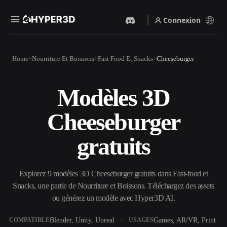
Connexion
Produits
Home
Nourriture Et Boissons
Fast Food Et Snacks
Cheeseburger
Fonctionnalités
Rodin
ChatAvatar
API
Modèles 3D
Image Vers 3D
Texte Vers 3D
Tarifs
Importez une image, obtenez
Du prompt textuel à l'objet
Cheeseburger
un objet 3D instantanément.
3D — instantanément.
Ressources
Générateur D’images IA
Générateur Vidéo IA
gratuits
Générez des visuels de haute
Créez des vidéos à partir de
qualité à partir d'un simple
texte ou d'images avec l'IA.
prompt.
Communauté
Explorez 9 modèles 3D Cheeseburger gratuits dans Fast-food et
API
Snacks, une partie de Nourriture et Boissons. Téléchargez des assets
Intégrez notre IA créative à
votre application ou votre
ou générez un modèle avec Hyper3D AI.
Histoire
Recherche
Blog
workflow.
OmniCraft
Blender, Unity, Unreal
Games, AR/VR, Print
COMPATIBLE
USAGES