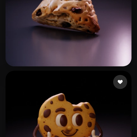
194bacdf@01130.hk
15 likes