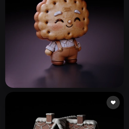
ComfyUI
21
Styles
Abstract
Anime
Cartoon
Cel-Shaded
Fantasy
Flat
Gothic
Hand-Painted
Industrial
Isometric
Low Poly
Medieval
Minimalist
Modern
Organic
Photorealistic
Pixel Art
Realistic
Retro
Stylized
g
50 likes
Voxel