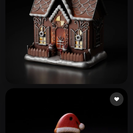
Games CarrotPlay
46 likes