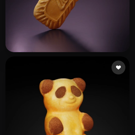
liatpeli
76 likes