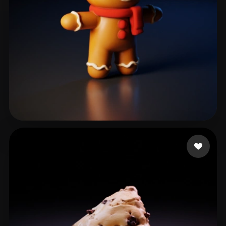
Yoricle
92 likes