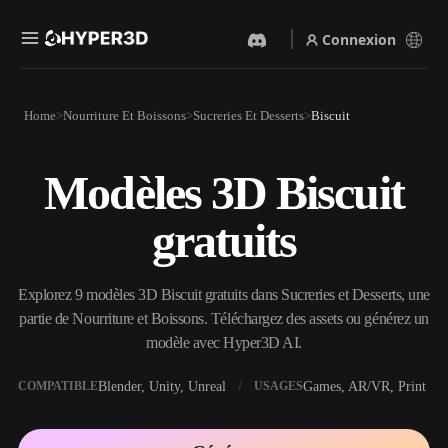
Connexion
Produits
Home
Nourriture Et Boissons
Sucreries Et Desserts
Biscuit
Fonctionnalités
Rodin
ChatAvatar
API
Modèles 3D Biscuit
Image Vers 3D
Texte Vers 3D
Tarifs
Importez une image, obtenez
Du prompt textuel à l'objet
gratuits
un objet 3D instantanément.
3D — instantanément.
Ressources
Générateur D’images IA
Générateur Vidéo IA
Générez des visuels de haute
Créez des vidéos à partir de
Explorez 9 modèles 3D Biscuit gratuits dans Sucreries et Desserts, une
qualité à partir d'un simple
texte ou d'images avec l'IA.
prompt.
partie de Nourriture et Boissons. Téléchargez des assets ou générez un
Communauté
modèle avec Hyper3D AI.
API
Intégrez notre IA créative à
votre application ou votre
Blender, Unity, Unreal
Games, AR/VR, Print
COMPATIBLE
USAGES
Histoire
Recherche
Blog
workflow.
OmniCraft