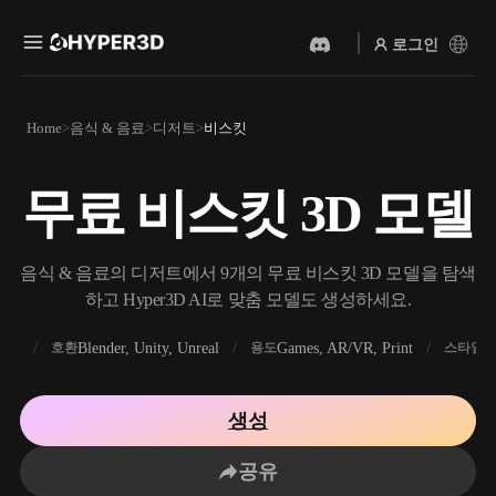
로그인
제품
Home
음식 & 음료
디저트
비스킷
기능
Rodin
ChatAvatar
API
무료 비스킷 3D 모델
이미지를 3D로
텍스트를 3D로
요금
사진을 업로드하면 3D 오브
텍스트 프롬프트를 3D 오브
젝트를 바로 받아보세요.
젝트로 — 즉시 변환.
리소스
음식 & 음료의 디저트에서 9개의 무료 비스킷 3D 모델을 탐색
AI 비디오 생성기
AI 이미지 생성기
하고 Hyper3D AI로 맞춤 모델도 생성하세요.
AI로 텍스트나 이미지에서
간단한 프롬프트로 고품질
영상을 만드세요.
비주얼을 생성하세요.
FBX
Blender, Unity, Unreal
Games, AR/VR, Print
R
호환
용도
스타일
커뮤니티
API
우리의 크리에이티브 AI를
생성
앱이나 워크플로에 연결하세
스토리
연구
블로그
요.
공유
OmniCraft