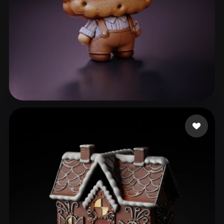
ComfyUI
21
스타일
Abstract
Anime
Cartoon
Cel-Shaded
Fantasy
Flat
Gothic
Hand-Painted
Industrial
Isometric
Low Poly
Medieval
50 좋아요
g
Minimalist
Modern
Organic
Photorealistic
Pixel Art
Realistic
Retro
Stylized
Voxel