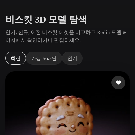
사용 사례
AI 이미지 리믹스
AI HDRI 생성기
3D 메시 편집기
3D Printing
Animation
AI 이미지 향상 도구
3D 모델 검색 엔진
비스킷 3D 모델 탐색
Game
Automotive
AI 텍스처 생성기
SVG to 3D 변환기
Development
Design
인기, 신규, 이전 비스킷 에셋을 비교하고 Rodin 모델 페
이지에서 확인하거나 편집하세요.
NFT Creation
E-commerce
Character
VR/AR
Design
최신
가장 오래된
인기
Metaverse
Jewelry Design
Mechanical
Engineering
플러그인
Blender
Unity
Unreal
Godot
Maya
3DS Max