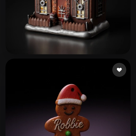
46 좋아요
Games CarrotPlay