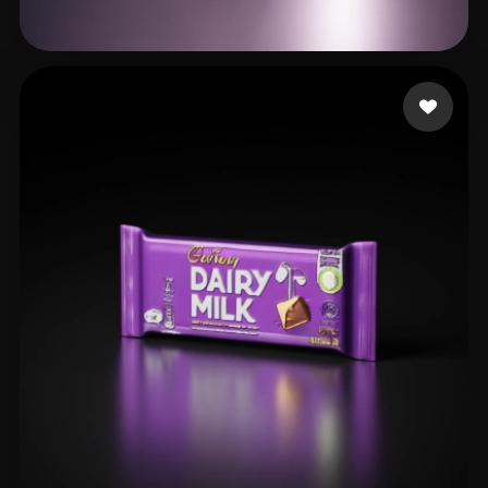
12 좋아요
Haddish Daveed