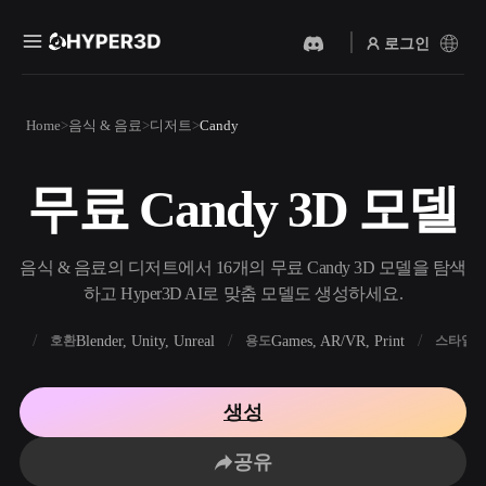
로그인
제품
Home
음식 & 음료
디저트
Candy
기능
Rodin
ChatAvatar
API
무료 Candy 3D 모델
이미지를 3D로
텍스트를 3D로
요금
사진을 업로드하면 3D 오브
텍스트 프롬프트를 3D 오브
젝트를 바로 받아보세요.
젝트로 — 즉시 변환.
리소스
음식 & 음료의 디저트에서 16개의 무료 Candy 3D 모델을 탐색
AI 비디오 생성기
AI 이미지 생성기
하고 Hyper3D AI로 맞춤 모델도 생성하세요.
AI로 텍스트나 이미지에서
간단한 프롬프트로 고품질
영상을 만드세요.
비주얼을 생성하세요.
FBX
Blender, Unity, Unreal
Games, AR/VR, Print
R
호환
용도
스타일
커뮤니티
API
우리의 크리에이티브 AI를
생성
앱이나 워크플로에 연결하세
스토리
연구
블로그
요.
공유
OmniCraft