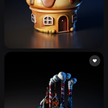
ComfyUI
21
스타일
Abstract
Anime
Cartoon
Cel-Shaded
Fantasy
Flat
Gothic
Hand-Painted
Industrial
Isometric
Low Poly
Medieval
40 좋아요
dssddd
Minimalist
Modern
Organic
Photorealistic
Pixel Art
Realistic
Retro
Stylized
Voxel