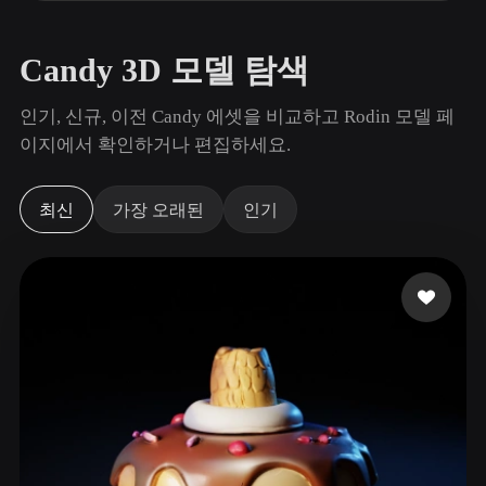
사용 사례
AI 이미지 리믹스
AI HDRI 생성기
3D 메시 편집기
3D Printing
Animation
AI 이미지 향상 도구
3D 모델 검색 엔진
Candy 3D 모델 탐색
Game
Automotive
AI 텍스처 생성기
SVG to 3D 변환기
Development
Design
인기, 신규, 이전 Candy 에셋을 비교하고 Rodin 모델 페
이지에서 확인하거나 편집하세요.
NFT Creation
E-commerce
Character
VR/AR
Design
최신
가장 오래된
인기
Metaverse
Jewelry Design
Mechanical
Engineering
플러그인
Blender
Unity
Unreal
Godot
Maya
3DS Max