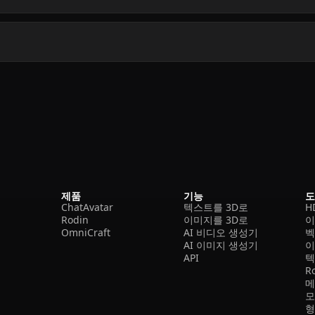
제품
기능
ChatAvatar
텍스트를 3D로
H
Rodin
이미지를 3D로
이
OmniCraft
AI 비디오 생성기
벡
AI 이미지 생성기
이
API
텍
R
메
모
형