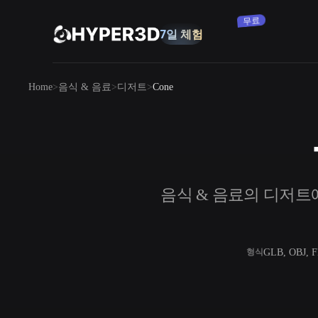
무료
7일 체험
제품
Home
음식 & 음료
디저트
Cone
기능
Rodin
ChatAvatar
API
이미지를 3D로
요금
사진을 업로드하면 3D 오브젝트를 바로
받아보세요.
리소스
음식 & 음료의 디저트에서
AI 이미지 생성기
간단한 프롬프트로 고품질 비주얼을 생성
하세요.
커뮤니티
OmniCraft
GLB, OBJ, 
형식
AI 이미지 리믹스
AI 텍스처
스토리
연구
블로그
AI 이미지 향상 도구
AI HDRI