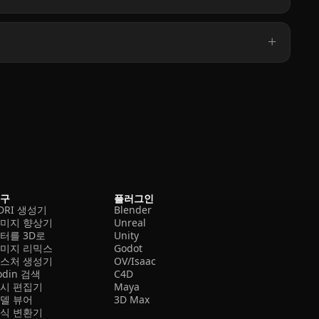
도구
플러그인
DRI 생성기
Blender
미지 향상기
Unreal
터를 3D로
Unity
미지 리믹스
Godot
스처 생성기
OV/Isaac
odin 검색
C4D
시 편집기
Maya
델 뷰어
3D Max
식 변환기