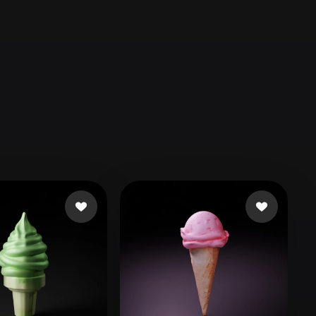
Automotive
Design
Character
Design
21
Flat
Gothic
Minimalist
Modern