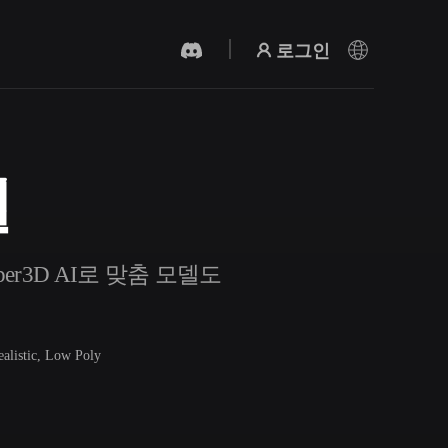
로그인
델
AI 비디오 생성기
AI로 텍스트나 이미지에서 영상을 만드세
요.
er3D AI로 맞춤 모델도
ealistic, Low Poly
3D 메시 편집기