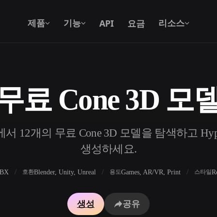
API
요금
제품
기능
리소스
무료 Cone 3D 모
텍스트를 3D로
텍스트 프롬프트를 3D 오브젝트로 — 즉
시 변환.
 12개의 무료 Cone 3D 모델을 탐색하고 Hyp
API
우리의 크리에이티브 AI를 앱이나 워크플
생성하세요.
로에 연결하세요.
FBX
Blender, Unity, Unreal
Games, AR/VR, Print
R
호환
용도
스타일
 생성기
3D 모델 검색 엔진
생성
공유
 생성기
SVG to 3D 변환기