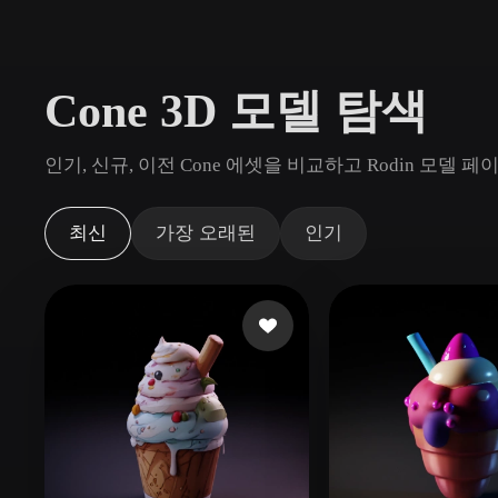
사용 사례
3D Printing
Animatio
Cone 3D 모델 탐색
NFT Creation
E-commer
Jewelry
Metaverse
인기, 신규, 이전 Cone 에셋을 비교하고 Rodin 모델
Design
플러그인
최신
가장 오래된
인기
Blender
Unity
Unreal
God
스타일
Abstract
Anime
Cart
Hand-Painted
Industrial
Isome