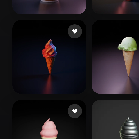
Organic
Photorealistic
Pixel
150 좋아요
20 
WuJY
xll104456
13 좋아요
16 좋
feng xin
gggvvvv