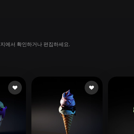
Game
n
Development
ce
VR/AR
Mechanical
 페이지에서 확인하거나 편집하세요.
Engineering
ot
Maya
3DS Max
ComfyUI
oon
Cel-Shaded
Fantasy
tric
Low Poly
Medieval