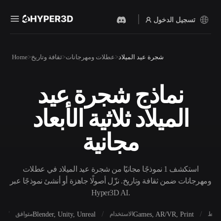
تسجيل الدخول
المنتجات
شجرة عيد الميلاد
عطلات ومهرجانات
ثقافة وتاريخ
Home
الميزات
Rodin
ChatAvatar
API
نماذج شجرة عيد
نص إلى 3D
صورة إلى 3D
الأسعار
من موجّه نصي إلى كائن 3D —
ارفع صورة، واحصل على كائن
الميلاد ثلاثية الأبعاد
على الفور.
3D على الفور.
الموارد
مولد الصور بالذكاء
مولد الفيديو بالذكاء
مجانية
الاصطناعي
الاصطناعي
أنشئ صورًا عالية‑الجودة من
أنشئ مقاطع فيديو من نص أو
موجّه بسيط.
صور بالذكاء الاصطناعي.
المجتمع
استكشف 1 نموذجًا مجانيًا من شجرة عيد الميلاد في عطلات
API
ومهرجانات ضمن ثقافة وتاريخ. نزّل أصولًا جاهزة أو أنشئ نموذجًا عبر
ادمج ذكاءنا الإبداعي في
Hyper3D AI.
تطبيقك أو سير عملك.
المدونة
الأبحاث
القصة
OmniCraft
X
Blender, Unity, Unreal
Games, AR/VR, Print
أنماط
الاستخدام
متوافق