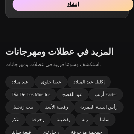
إنشاء
المزيد في عطلات ومهرجانات
استكشف وسومًا قريبة في عطلات ومهرجانات.
إكليل عيد الميلاد
عصا حلوى
عيد ميلاد
أرنب Easter
عيد الفصح
Día De Los Muertos
رأس السنة القمرية
رقصة الأسد
بيت زنجبيل
سانتا
رنة
يقطينة
زخرفة
تنكر
جمجمة مزخرفة
رجل ثلج
قبعة سانتا