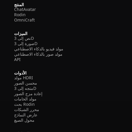
المنتج
ChatAvatar
Rodin
OmniCraft
الميزات
نص إلى 3D
صورة إلى 3D
مولد فيديو بالذكاء الاصطناعي
مولد صور بالذكاء الاصطناعي
API
الأدوات
مولد HDRI
محسن الصور
متجه إلى 3D
إعادة مزج الصور
مولد الخامات
بحث Rodin
محرر الشبكات
عارض النماذج
محول الصيغ