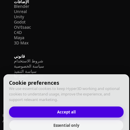
الإضافات
Blender
Unreal
Unity
Godot
OV/Isaac
C4D
Maya
3D Max
قانوني
شروط الاستخدام
سياسة الخصوصية
سياسة التنفيذ
اتصل بنا
Cookie preferences
We use essential cookies to keep Hyper3D working and optional
cookies to understand usage, improve the experience, and
support relevant marketing.
Accept all
© 2026 Deemos Corporation. جميع الحقوق محفوظة
سياسة التنفيذ
سياسة الخصوصية
شروط الاستخدام
العربية
Essential only