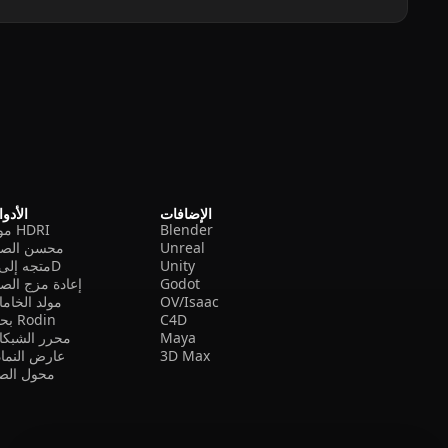
الإضافات
الأدو
Blender
مولد HDRI
Unreal
محسن الصو
Unity
متجه إلى 3D
Godot
إعادة مزج الص
OV/Isaac
مولد الخام
C4D
بحث Rodin
Maya
محرر الشبكا
3D Max
عارض النما
محول الصي