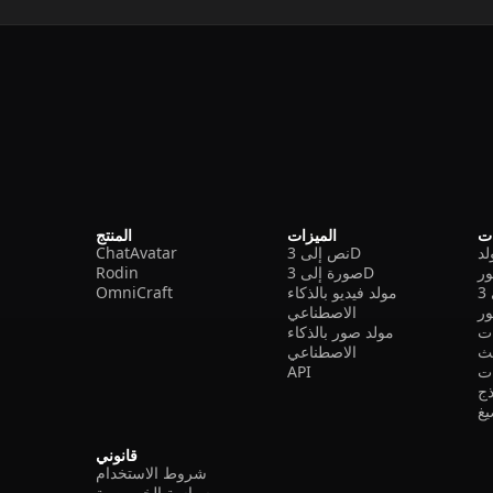
ات
الميزات
المنتج
نص إلى 3D
ChatAvatar
ر
صورة إلى 3D
Rodin
مولد فيديو بالذكاء
OmniCraft
ور
الاصطناعي
ات
مولد صور بالذكاء
الاصطناعي
ت
API
ذج
غ
قانوني
شروط الاستخدام
سياسة الخصوصية