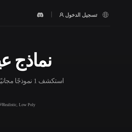
تسجيل الدخول
نماذج عيد
مولد الفيديو بالذكاء الاصطناعي
أنشئ مقاطع فيديو من نص أو صور بالذكاء
الاصطناعي.
استكشف 1 نموذج
Realistic, Low Poly
ال
محرر الشبكات ثلاثية الأبعاد