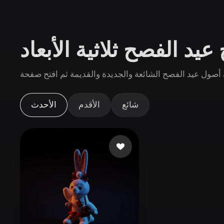
حالات الاستخدام
3D Printing
Animatio
يد الفصح ثلاثية الأبعاد
NFT Creation
E-commer
Jewelry
Metaverse
Design
الإضافات
شائع
الأقدم
الأحدث
Blender
Unity
Unreal
God
الأنماط
Abstract
Anime
Cart
Hand-Painted
Industrial
Isome