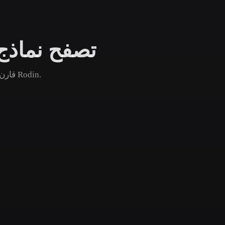
Game
n
Development
تصفح نماذج ع
ce
VR/AR
Mechanical
قارن أصول عيد الفصح الشائعة والجديدة والقديمة ثم افتح صفحة Rodin.
Engineering
ot
Maya
3DS Max
ComfyUI
oon
Cel-Shaded
Fantasy
tric
Low Poly
Medieval