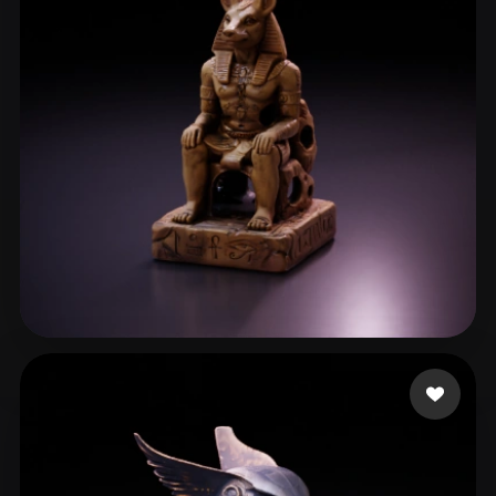
ComfyUI
21
الأنماط
Abstract
Anime
Cartoon
Cel-Shaded
Fantasy
Flat
Gothic
Hand-Painted
Industrial
Isometric
Low Poly
Medieval
Minimalist
Modern
Organic
Photorealistic
Pixel Art
Realistic
Retro
Stylized
張 伯睿
23 إعجابات
Voxel