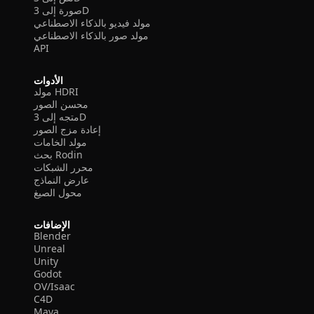
صورة إلى 3D
مولد فيديو بالذكاء الاصطناعي
مولد صور بالذكاء الاصطناعي
API
الأدوات
مولد HDRI
محسن الصور
متجه إلى 3D
إعادة مزج الصور
مولد الخامات
بحث Rodin
محرر الشبكات
عارض النماذج
محول الصيغ
الإضافات
Blender
Unreal
Unity
Godot
OV/Isaac
C4D
Maya