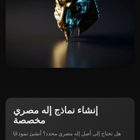
13 إعجابات
Films Voodoo
إنشاء نماذج إله مصري
مخصصة
هل تحتاج إلى أصل إله مصري محدد؟ أنشئ نموذجًا