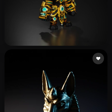
19 点赞
Pierce Jeremy