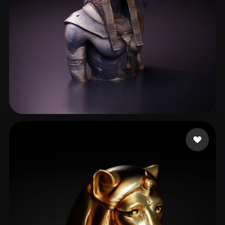
212 点赞
manzilone danzi