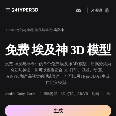
登录
产品
Home
奇幻与神话
神灵与神祇
埃及神
功能
Rodin
ChatAvatar
API
免费 埃及神 3D 模型
图片转 3D
文本转 3D
定价
上传一张图片，即刻获得 3D
从文字提示到 3D 物体 ——
物体。
即刻完成。
资源
浏览 神灵与神祇 中的 5 个免费 埃及神 3D 模型，所属分类为
AI 视频生成器
AI 图片生成器
奇幻与神话。你可以查看适合 3D 打印、游戏、动画、
用 AI 从文字或图片创作视
用一句简单提示生成高质量
AR/VR 和产品视觉的现成资产，也可以用 Hyper3D AI 生成
频。
视觉内容。
自定义模型。
社区
API
Blender, Unity, Unreal
游戏、3D 打印、AR/VR、动画
写
软件
用途
风格
将我们的创意 AI 接入你的应
用或工作流。
故事
研究
博客
生成
OmniCraft