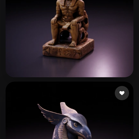
ComfyUI
21
风格
Abstract
Anime
Cartoon
Cel-Shaded
Fantasy
Flat
Gothic
Hand-Painted
Industrial
Isometric
Low Poly
Medieval
Minimalist
Modern
Organic
Photorealistic
張 伯睿
23 点赞
Pixel Art
Realistic
Retro
Stylized
Voxel