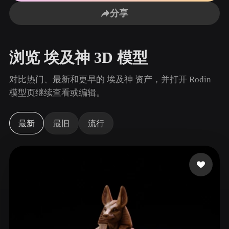
用例
AI 图像重混
AI HDRI 生成器
3D 网格 편집기
分享
3D Printing
Animation
AI 图像增强器
3D 模型搜索引擎
Game
Automotive
AI 纹理生成器
SVG 转 3D 转换器
Development
Design
浏览 埃及神 3D 模型
NFT Creation
E-commerce
对比热门、最新和更早的 埃及神 资产，并打开 Rodin
Character
模型页继续查看或编辑。
VR/AR
Design
Metaverse
Jewelry Design
最新
最旧
流行
Mechanical
Engineering
插件
Blender
Unity
Unreal
Godot
Maya
3DS Max