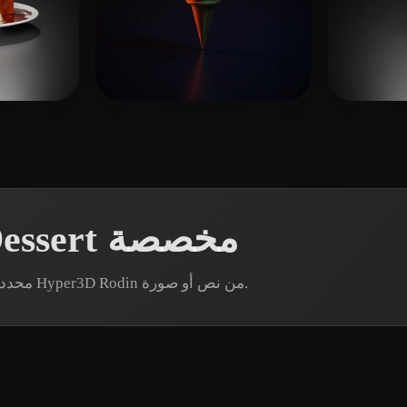
nijat
5 إعجابات
Li Zhong
إنشاء نماذج Frozen Dessert مخصصة
هل تحتاج إلى أصل Frozen Dessert محدد؟ أنشئ نموذجًا عبر Hyper3D Rodin من نص أو صورة.