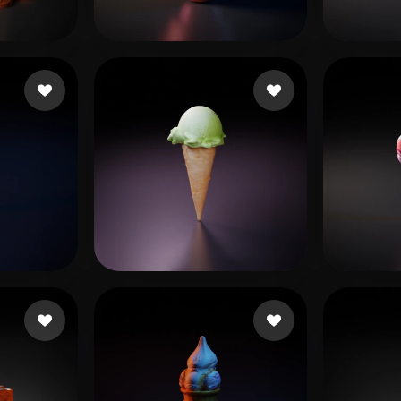
 Art
Realistic
Retro
adsfl
20 إعجابات
xll104456
103 
Kuhn
16 إعجابات
gggvvvv
13 إع