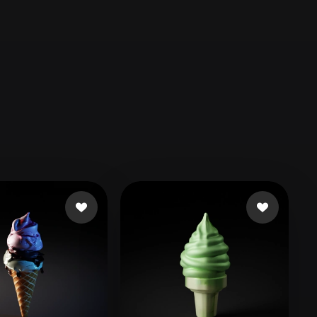
Automotive
Design
Character
Design
21
Flat
Gothic
Minimalist
Modern