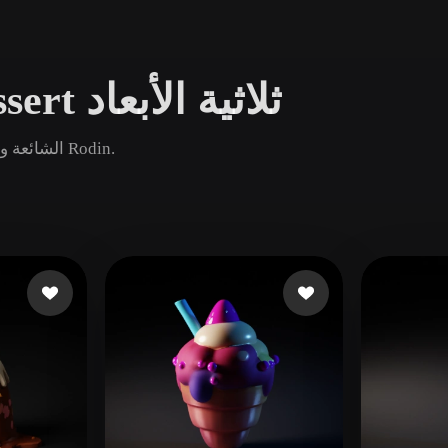
Game
n
Development
تصفح نماذج Frozen Dessert ثلاثية الأبعاد
ce
VR/AR
Mechanical
قارن أصول Frozen Dessert الشائعة والجديدة والقديمة ثم افتح صفحة Rodin.
Engineering
ot
Maya
3DS Max
ComfyUI
oon
Cel-Shaded
Fantasy
tric
Low Poly
Medieval