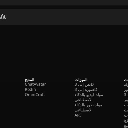
هل تصلح 
ات
الميزات
المنتج
نص إلى 3D
ChatAvatar
ر
صورة إلى 3D
Rodin
مولد فيديو بالذكاء
OmniCraft
ور
الاصطناعي
ات
مولد صور بالذكاء
الاصطناعي
ت
API
ذج
غ