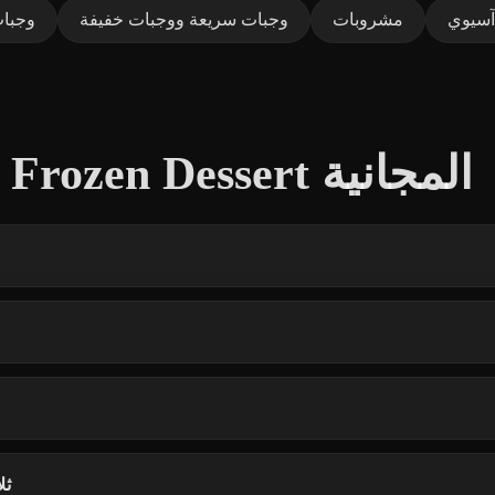
آسيوي
مشروبات
وجبات سريعة ووجبات خفيفة
وجبات
أسئلة شائعة حول نماذج Frozen Dessert المجانية
هل يم