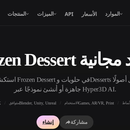
الأسعار
API
الموارد
الميزات
المنتجات
ثية الأبعاد مجانية
نص إلى 3D
من موجّه نصي إلى كائن 3D — على الفور.
API
ادمج ذكاءنا الإبداعي في تطبيقك أو سير
جاهزة أو أنشئ نموذجًا عبر Hyper3D AI.
عملك.
X
Blender, Unity, Unreal
Games, AR/VR, Print
أنماط
الاستخدام
متوافق
محرك بحث النماذج ثلاثية الأبعاد
مولد الخامات بالذكاء 
مشاركة
إنشاء
محول SVG إلى 3D
مولد HDRI بالذكاء الاصطناعي