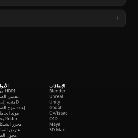
الإضافات
الأدو
Blender
مولد HDRI
Unreal
محسن الصو
Unity
متجه إلى 3D
Godot
إعادة مزج الص
OV/Isaac
مولد الخام
C4D
بحث Rodin
Maya
محرر الشبكا
3D Max
عارض النما
محول الصي