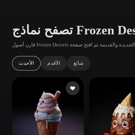
حالات الاستخدام
3D Printing
Animatio
NFT Creation
E-commer
Jewelry
Metaverse
Design
الإضافات
شائع
الأقدم
الأحدث
Blender
Unity
Unreal
God
الأنماط
Abstract
Anime
Cart
Hand-Painted
Industrial
Isome