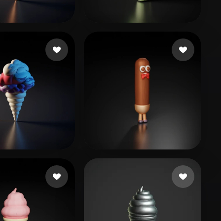
Stylized
Voxel
17 إعجابات
hcho
37 إعجابات
sk
5 إعجابات
Тё Полина
3 إعجابات
 Fabian