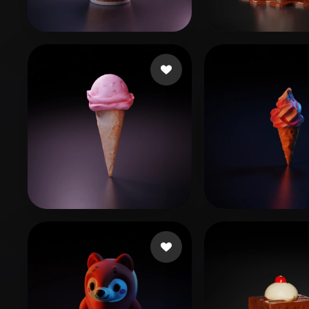
Organic
Photorealistic
Pixel
إعجابات
eks ks
150 إعجابات
WuJY
جابات
feng xin
24 إعجابات
DarwinDOSS