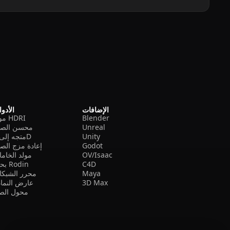
الإضافات
الأدو
Blender
مولد HDRI
Unreal
محسن الصو
Unity
متجه إلى 3D
Godot
إعادة مزج الص
OV/Isaac
مولد الخام
C4D
بحث Rodin
Maya
محرر الشبكا
3D Max
عارض النما
محول الصي