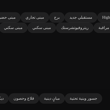
High
مستقبلي جديد
برج
مبنى تجاري
مبنى حضر
مراقبة
ريتروفيوتشرستك
مبنى سكني
مبنى سكني
جسور وبنية تحتية
مبانٍ دينية
قلاع وحصون
دي