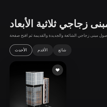
حالات الاستخدام
3D Printing
Animatio
نى زجاجي ثلاثية الأبعاد
NFT Creation
E-commer
Jewelry
Metaverse
Design
الإضافات
شائع
الأقدم
الأحدث
Blender
Unity
Unreal
God
الأنماط
Abstract
Anime
Cart
Hand-Painted
Industrial
Isome