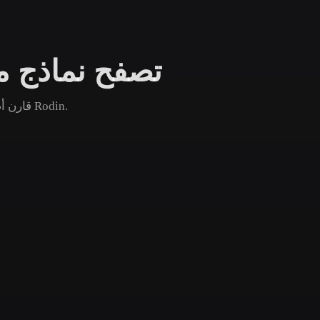
Game
n
Development
تصفح نماذج مب
ce
VR/AR
Mechanical
قارن أصول مبنى زجاجي الشائعة والجديدة والقديمة ثم افتح صفحة Rodin.
Engineering
ot
Maya
3DS Max
ComfyUI
oon
Cel-Shaded
Fantasy
tric
Low Poly
Medieval