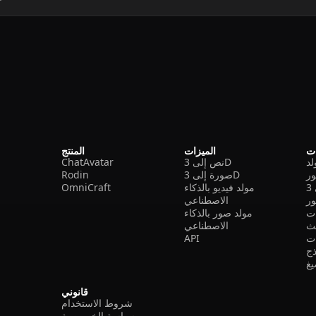
ات
الميزات
المنتج
نص إلى 3D
ChatAvatar
ر
صورة إلى 3D
Rodin
مولد فيديو بالذكاء
OmniCraft
ور
الاصطناعي
ات
مولد صور بالذكاء
الاصطناعي
ت
API
ذج
غ
قانوني
شروط الاستخدام
سياسة الخصوصية