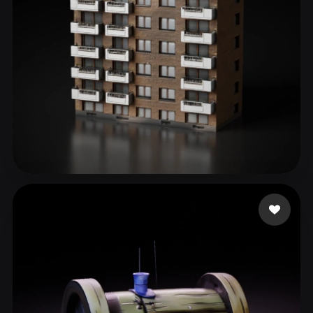
ComfyUI
21
الأنماط
Abstract
Anime
Cartoon
Cel-Shaded
Fantasy
Flat
Gothic
Hand-Painted
Industrial
Isometric
Low Poly
Medieval
Minimalist
Modern
Organic
Photorealistic
327 إعجابات
3D Estate
Pixel Art
Realistic
Retro
Stylized
Voxel