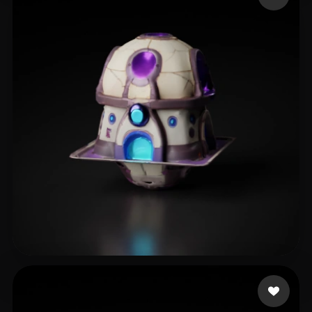
4 إعجابات
Emm