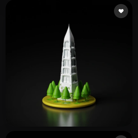
张 婉楠
9 إعجابات
4 إعجابات
Larry_X