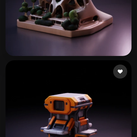
60 إعجابات
he jianwen