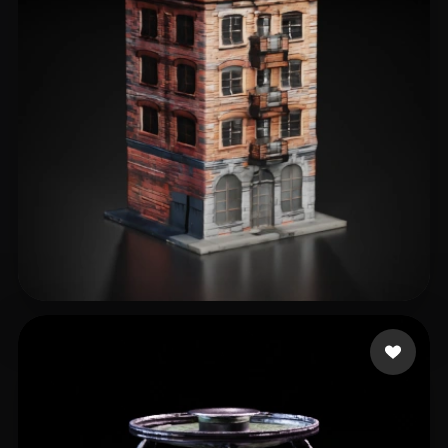
60 إعجابات
eEhyQx