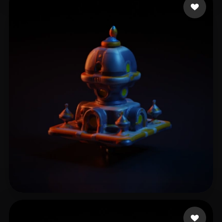
5 إعجابات
Emm