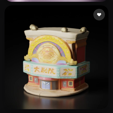
翟 天基
18 إعجابات