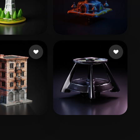
y_X
4 beğeni
Emm
5 beğeni
Qx
60 beğeni
VectorMatt
3 beğeni