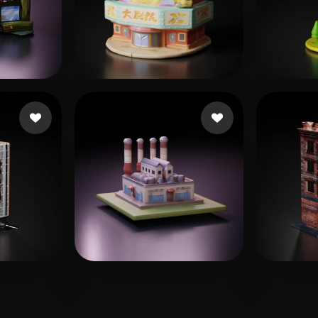
张 婉楠
ni
9 beğeni
Larr
s
36 beğeni
Emm
14 beğeni
eEhy