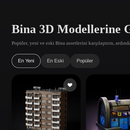
Kullanım Alanları
3D Printing
Animatio
Bina 3D Modellerine 
NFT Creation
E-commer
Jewelry
Metaverse
Popüler, yeni ve eski Bina assetlerini karşılaştırın, ardın
Design
Eklentiler
En Yeni
En Eski
Popüler
Blender
Unity
Unreal
God
Stiller
Abstract
Anime
Cart
Hand-Painted
Industrial
Isome