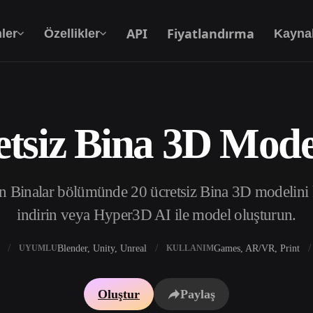
API
Fiyatlandırma
ler
Özellikler
Kayna
etsiz Bina 3D Model
Metinden 3D’ye
Metin isteminden 3D nesneye — anında.
 Binalar bölümünde 20 ücretsiz Bina 3D modelini ke
API
Yaratıcı yapay zekamızı uygulamanıza ya da iş
indirin veya Hyper3D AI ile model oluşturun.
akışınıza entegre edin.
Blender, Unity, Unreal
Games, AR/VR, Print
UYUMLU
KULLANIM
 Doku Oluşturucu
3D Model Arama Motoru
Oluştur
Paylaş
 HDRI Oluşturucu
SVG’den 3D’ye Dönüştürücü