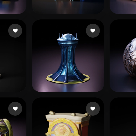
 Art
Realistic
Retro
Grupo empresarial Alaz
30 beğeni
he ji
 beğeni
Forster Fabian
18 beğeni
bielo