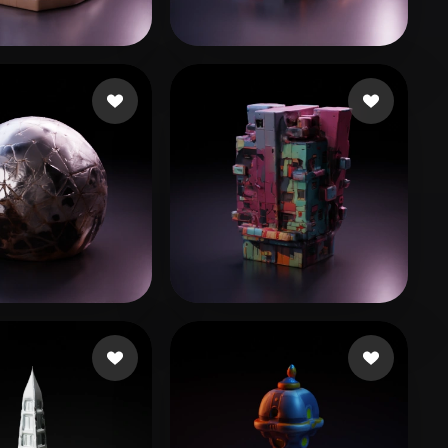
Stylized
Voxel
anwen
60 beğeni
Neal Dylan
62 beğeni
on
9 beğeni
filipkot3
25 beğeni