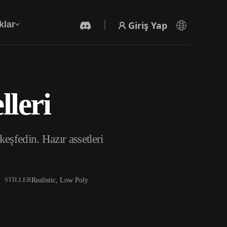
Giriş Yap
klar
leri
Yapay Zeka Video Oluşturucu
Yapay zekayla metinden ya da görsellerden
video oluşturun.
şfedin. Hazır assetleri
Realistic, Low Poly
STILLER
3D Mesh Düzenleyici