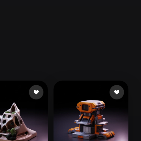
Automotive
Design
Character
Design
21
Flat
Gothic
Minimalist
Modern