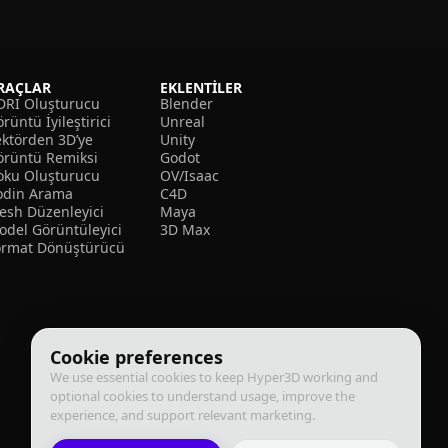
RAÇLAR
EKLENTILER
DRI Oluşturucu
Blender
rüntü İyileştirici
Unreal
ektörden 3D’ye
Unity
örüntü Remiksi
Godot
oku Oluşturucu
OV/Isaac
odin Arama
C4D
esh Düzenleyici
Maya
odel Görüntüleyici
3D Max
ormat Dönüştürücü
Cookie preferences
We use essential cookies to keep Hyper3D working and
optional cookies to understand usage, improve the
experience, and support relevant marketing.