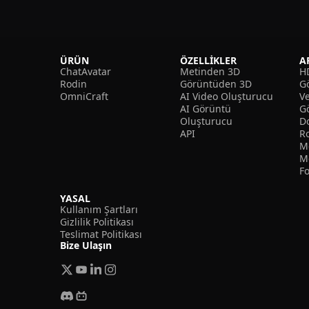
ÜRÜN
ÖZELLIKLER
A
ChatAvatar
Metinden 3D
H
Rodin
Görüntüden 3D
Gö
OmniCraft
AI Video Oluşturucu
V
AI Görüntü
G
Oluşturucu
D
API
R
M
M
F
YASAL
Kullanım Şartları
Gizlilik Politikası
Teslimat Politikası
Bize Ulaşın