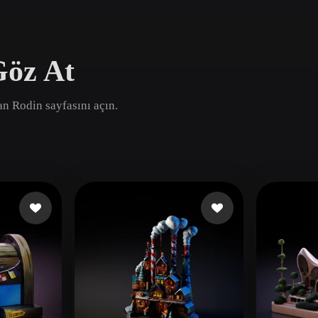
Game
n
Development
Göz At
ce
VR/AR
Mechanical
dan Rodin sayfasını açın.
Engineering
ot
Maya
3DS Max
ComfyUI
oon
Cel-Shaded
Fantasy
tric
Low Poly
Medieval