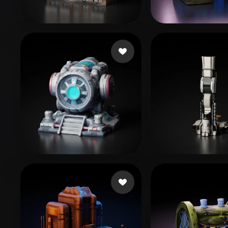
Organic
Photorealistic
Pixel
3D Estate
327 beğeni
chen
150 beğeni
Sarmiento Ivan
42 beğeni
Sharma Aarit
9