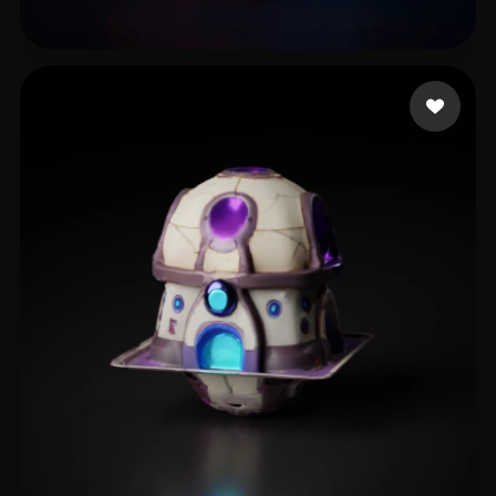
Emm
5 curtidas