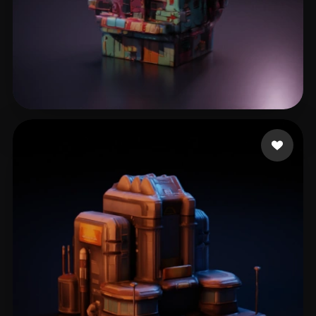
filipkot3
25 curtidas