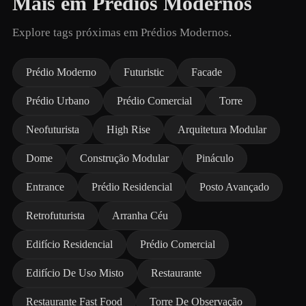
Mais em Prédios Modernos
Explore tags próximas em Prédios Modernos.
Prédio Moderno
Futuristic
Facade
Prédio Urbano
Prédio Comercial
Torre
Neofuturista
High Rise
Arquitetura Modular
Dome
Construção Modular
Pináculo
Entrance
Prédio Residencial
Posto Avançado
Retrofuturista
Arranha Céu
Edifício Residencial
Prédio Comercial
Edifício De Uso Misto
Restaurante
Restaurante Fast Food
Torre De Observação