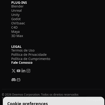
PLUG-INS
Blender
Unreal
Unity
Godot
OV/Isaac
C4D
Maya
3D Max
LEGAL
Termos de Uso
Política de Privacidade
Política de Cumprimento
Fale Conosco
© 2026 Deemos Corporation. Todos os direitos reservados
Termos de Uso
Política de Privacidade
Política de Cumprimento
Português
Cookie preferences