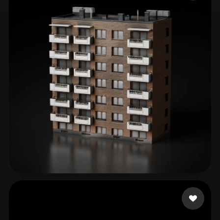
ComfyUI
21
Estilos
Abstract
Anime
Cartoon
Cel-Shaded
Fantasy
Flat
Gothic
Hand-Painted
Industrial
Isometric
Low Poly
Medieval
Minimalist
Modern
Organic
Photorealistic
Pixel Art
Realistic
Retro
Stylized
Voxel
3D Estate
327 curtidas