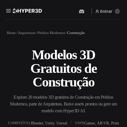
Entrar
Produtos
Home
Arquitetura
Prédios Modernos
Construção
Recursos
Rodin
ChatAvatar
API
Modelos 3D
Imagem Para 3D
Texto Para 3D
Preços
Envie uma imagem e receba
Do prompt de texto ao objeto
Gratuitos de
um objeto 3D na hora.
3D — na hora.
Recursos
Gerador De Imagens IA
Gerador De Vídeo IA
Construção
Gere visuais de alta qualidade
Crie vídeos a partir de texto
a partir de um prompt
ou imagens com IA.
simples.
Comunidade
Explore 20 modelos 3D gratuitos de Construção em Prédios
API
Modernos, parte de Arquitetura. Baixe assets prontos ou gere um
Integre nossa IA criativa ao
seu app ou fluxo de trabalho.
modelo com Hyper3D AI.
História
Pesquisa
Blog
OmniCraft
Blender, Unity, Unreal
Games, AR/VR, Print
COMPATÍVEL
USOS