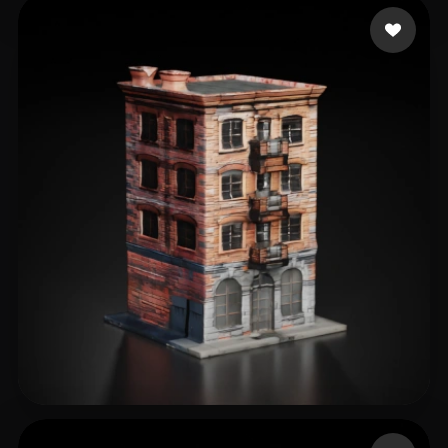
Emm
14 curtidas
eEhyQx
60 curtidas