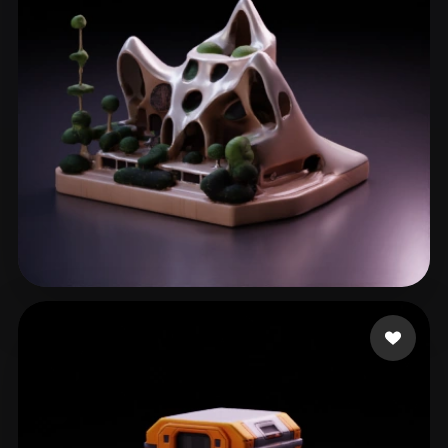
he jianwen
60 curtidas