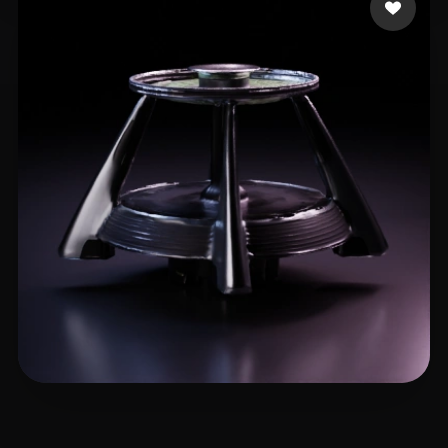
VectorMatt
3 curtidas