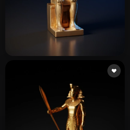
21 إعجابات
El-madany Abdelrahma