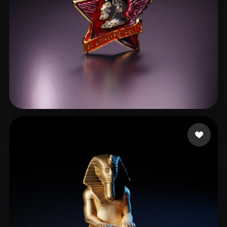
7 إعجابات
mobayiw438