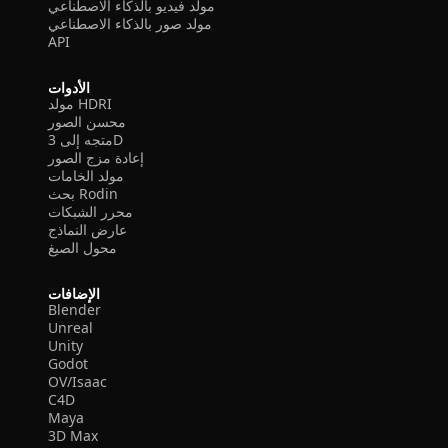
مولد فيديو بالذكاء الاصطناعي
مولد صور بالذكاء الاصطناعي
API
الأدوات
مولد HDRI
محسن الصور
متجه إلى 3D
إعادة مزج الصور
مولد الخامات
بحث Rodin
محرر الشبكات
عارض النماذج
محول الصيغ
الإضافات
Blender
Unreal
Unity
Godot
OV/Isaac
C4D
Maya
3D Max