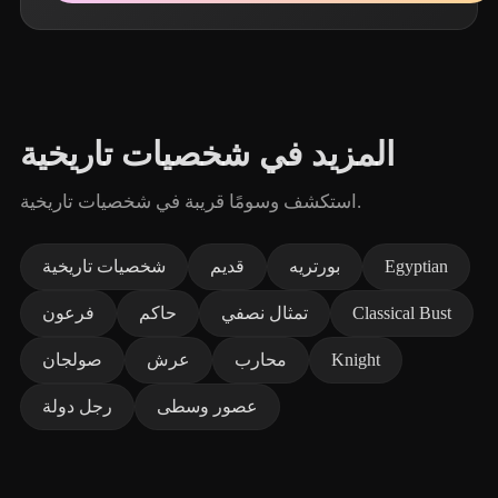
المزيد في شخصيات تاريخية
استكشف وسومًا قريبة في شخصيات تاريخية.
Egyptian
بورتريه
قديم
شخصيات تاريخية
Classical Bust
تمثال نصفي
حاكم
فرعون
Knight
محارب
عرش
صولجان
عصور وسطى
رجل دولة