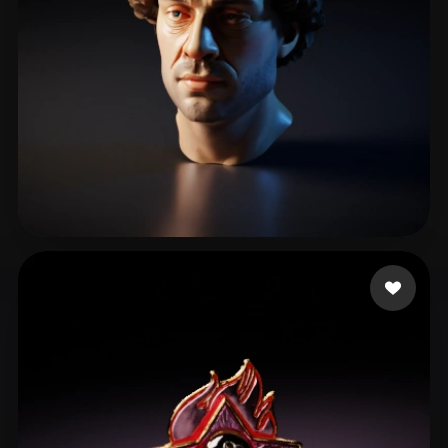
70 إعجابات
Wiggleneedle