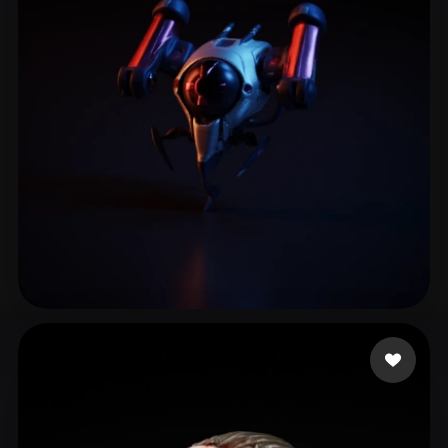
12 إعجابات
ww hh