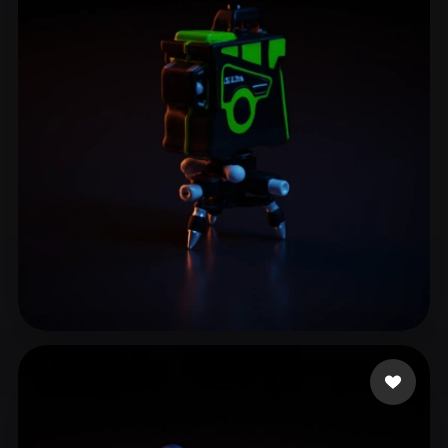
4 إعجابات
SebunTsuki