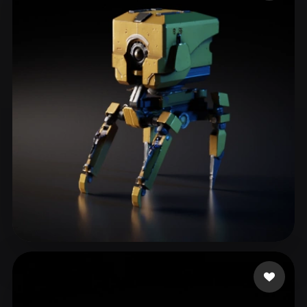
ComfyUI
21
الأنماط
Abstract
Anime
Cartoon
Cel-Shaded
Fantasy
Flat
Gothic
Hand-Painted
Industrial
Isometric
Low Poly
Medieval
Minimalist
Modern
Organic
Photorealistic
Pixel Art
Realistic
Retro
Stylized
Voxel
90 إعجابات
Woody