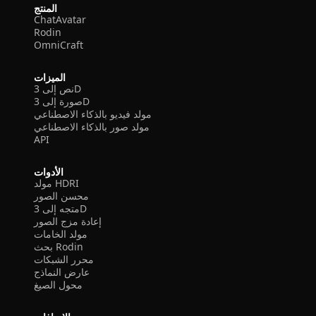
المنتج
ChatAvatar
Rodin
OmniCraft
الميزات
نص إلى 3D
صورة إلى 3D
مولد فيديو بالذكاء الاصطناعي
مولد صور بالذكاء الاصطناعي
API
الأدوات
مولد HDRI
محسن الصور
متجه إلى 3D
إعادة مزج الصور
مولد الخامات
بحث Rodin
محرر الشبكات
عارض النماذج
محول الصيغ