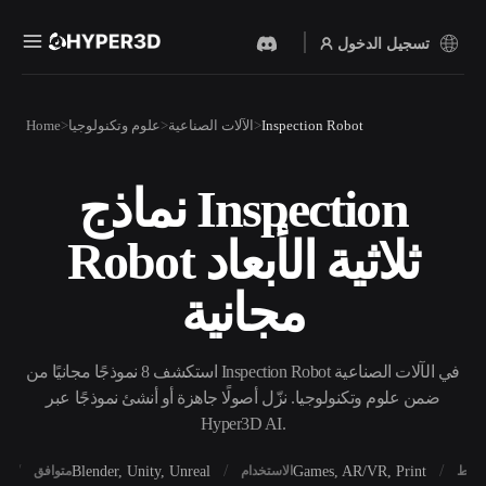
تسجيل الدخول
المنتجات
Inspection Robot
الآلات الصناعية
علوم وتكنولوجيا
Home
الميزات
Rodin
ChatAvatar
API
نماذج Inspection
نص إلى 3D
صورة إلى 3D
الأسعار
من موجّه نصي إلى كائن 3D —
ارفع صورة، واحصل على كائن
Robot ثلاثية الأبعاد
على الفور.
3D على الفور.
الموارد
مولد الصور بالذكاء
مولد الفيديو بالذكاء
مجانية
الاصطناعي
الاصطناعي
أنشئ صورًا عالية‑الجودة من
أنشئ مقاطع فيديو من نص أو
موجّه بسيط.
صور بالذكاء الاصطناعي.
المجتمع
استكشف 8 نموذجًا مجانيًا من Inspection Robot في الآلات الصناعية
API
ضمن علوم وتكنولوجيا. نزّل أصولًا جاهزة أو أنشئ نموذجًا عبر
ادمج ذكاءنا الإبداعي في
Hyper3D AI.
تطبيقك أو سير عملك.
المدونة
الأبحاث
القصة
OmniCraft
X
Blender, Unity, Unreal
Games, AR/VR, Print
أنماط
الاستخدام
متوافق