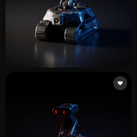
6 إعجابات
T-BOY