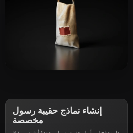
13 إعجابات
Zhou Chufan
إنشاء نماذج حقيبة رسول
مخصصة
هل تحتاج إلى أصل حقيبة رسول محدد؟ أنشئ نموذجًا