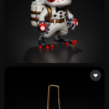
127 إعجابات
Misty Uhhh