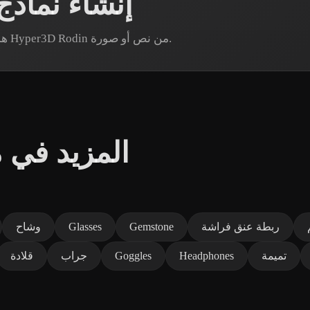
إنشاء نماذ
هل تحتاج إلى أصل جراب حزام محدد؟ أنشئ نموذجًا عبر Hyper3D Rodin من نص أو صورة.
المزيد في
ربطة عنق فراشة
Gemstone
Glasses
وشاح
تميمة
Headphones
Goggles
جراب
قلادة