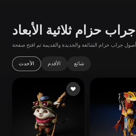
حالات الاستخدام
3D Printing
Animatio
راب حزام ثلاثية الأبعاد
NFT Creation
E-commer
Jewelry
Metaverse
Design
الإضافات
شائع
الأقدم
الأحدث
Blender
Unity
Unreal
God
الأنماط
Abstract
Anime
Cart
Hand-Painted
Industrial
Isome