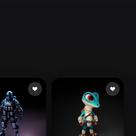
Automotive
Design
Character
Design
21
Flat
Gothic
Minimalist
Modern