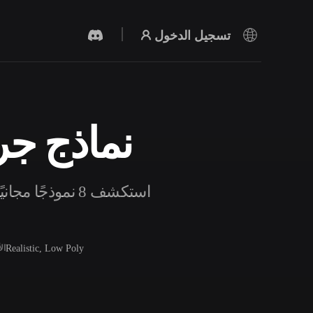
تسجيل الدخول
نماذج جرا
مولد الفيديو بالذكاء الاصطناعي
أنشئ مقاطع فيديو من نص أو صور بالذكاء
الاصطناعي.
استكشف 8 نموذ
Realistic, Low Poly
ال
محرر الشبكات ثلاثية الأبعاد