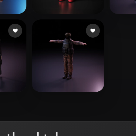
 Art
Realistic
Retro
raou
32 إعجابات
39 Butters
103 إع
24 إعجابات
tracer
12 إعجابات
хитектур