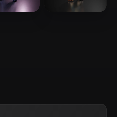
Stylized
Voxel
15 إعجابات
Gadgets Groo
40 إعجابات
f mena