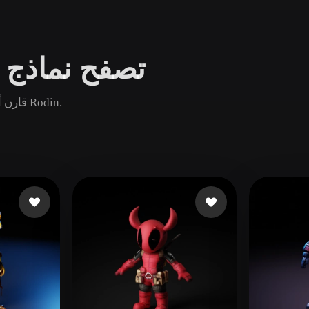
Game
n
Development
تصفح نماذج ج
ce
VR/AR
Mechanical
قارن أصول جراب حزام الشائعة والجديدة والقديمة ثم افتح صفحة Rodin.
Engineering
ot
Maya
3DS Max
ComfyUI
oon
Cel-Shaded
Fantasy
tric
Low Poly
Medieval