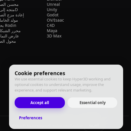
Unreal
محسن الصو
Unity
متجه إلى 3D
Godot
إعادة مزج الص
OV/Isaac
مولد الخام
C4D
بحث Rodin
Maya
محرر الشبكا
3D Max
عارض النما
محول الصي
Cookie preferences
We use essential cookies to keep Hyper3D working and
optional cookies to understand usage, improve the
experience, and support relevant marketing.
Accept all
Essential only
Preferences
العربية
سياسة التنفيذ
سياسة الخصوصية
شروط الاستخدام