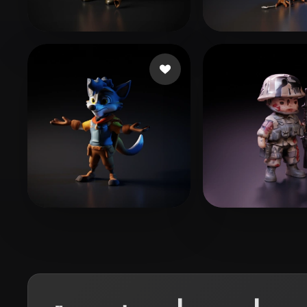
Organic
Photorealistic
Pixel
جابات
L. Carl
36 إعجابات
Josephino
АМ Студия ар
15 إعجابات
carlitos