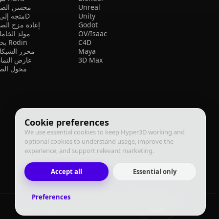
Unreal
محسن الصو
Unity
متجه إلى 3D
Godot
إعادة مزج الص
OV/Isaac
مولد الخام
C4D
بحث Rodin
Maya
محرر الشبكا
3D Max
عارض النما
محول الصي
Cookie preferences
We use essential cookies to keep Hyper3D working and
optional cookies to understand usage, improve the
experience, and support relevant marketing.
Accept all
Essential only
Preferences
العربية
سياسة التنفيذ
سياسة الخصوصية
شروط الاستخدام