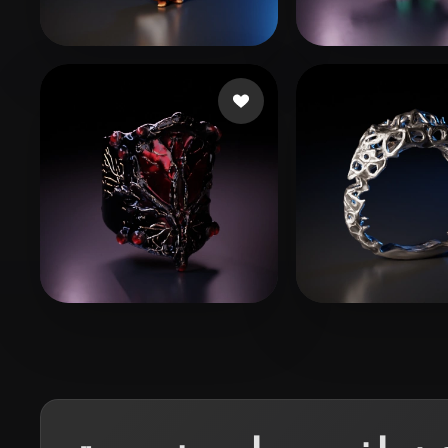
Organic
Photorealistic
Pixel
بات
Chu Alex
61 إعجابات
Martin Annie
Maroto Pablo
7 إعجابات
H1Z1 whoodie