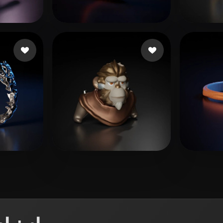
 Art
Realistic
Retro
test9
15 إعجابات
L20240506_1@163.com
61 إعجا
seiya
2 إعجابات
IT
17 إعجابات