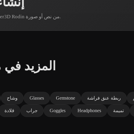
إنشا
هل تحتاج إلى أصل سوار محدد؟ أنشئ نموذجًا عبر Hyper3D Rodin من نص أو صورة.
المزيد في
ربطة عنق فراشة
Gemstone
Glasses
وشاح
تميمة
Headphones
Goggles
جراب
قلادة