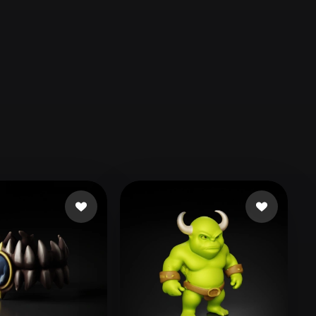
Automotive
Design
Character
Design
21
Flat
Gothic
Minimalist
Modern