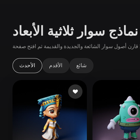
حالات الاستخدام
3D Printing
Animatio
ماذج سوار ثلاثية الأبعاد
NFT Creation
E-commer
Jewelry
Metaverse
 Rodin.
Design
الإضافات
شائع
الأقدم
الأحدث
Blender
Unity
Unreal
God
الأنماط
Abstract
Anime
Cart
Hand-Painted
Industrial
Isome