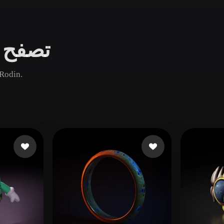
Game
n
Development
تصفح ن
ce
VR/AR
Mechanical
قارن أصول سوار الشائعة والجديدة والقديمة ثم افتح صفحة
Engineering
ot
Maya
3DS Max
ComfyUI
oon
Cel-Shaded
Fantasy
tric
Low Poly
Medieval