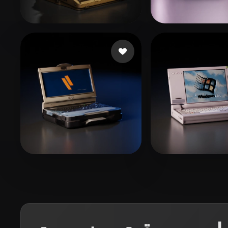
Organic
Photorealistic
Pixel
جابات
Be1m3x
107 إعجابات
ass
johnson cody
22 إعجابات
McDaniels Xavion