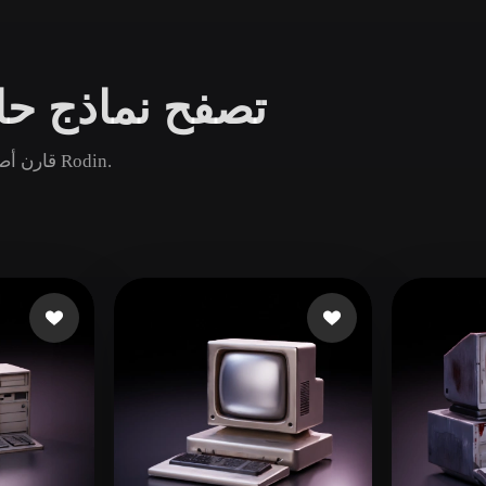
Game
n
Development
تصفح نماذج حاس
ce
VR/AR
Mechanical
قارن أصول حاسوب دقيق الشائعة والجديدة والقديمة ثم افتح صفحة Rodin.
Engineering
ot
Maya
3DS Max
ComfyUI
oon
Cel-Shaded
Fantasy
tric
Low Poly
Medieval