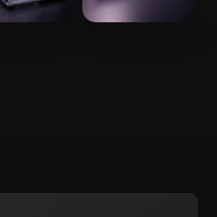
Stylized
Voxel
75 إعجابات
wang yue
39 إعجابات
rfasdf