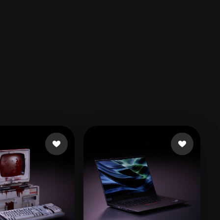
Automotive
Design
Character
Design
21
Flat
Gothic
Minimalist
Modern