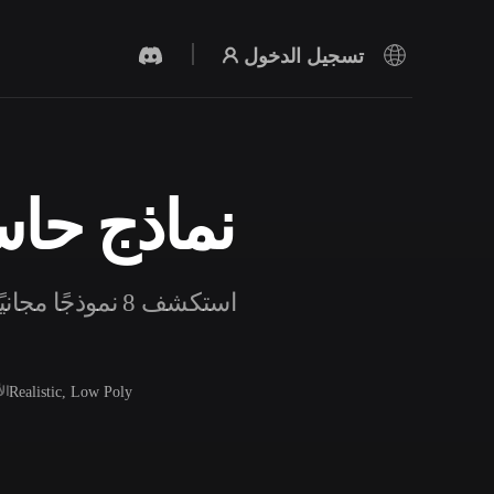
تسجيل الدخول
نماذج حاسو
مولد الفيديو بالذكاء الاصطناعي
أنشئ مقاطع فيديو من نص أو صور بالذكاء
الاصطناعي.
استكشف 8 نموذج
Realistic, Low Poly
ال
محرر الشبكات ثلاثية الأبعاد