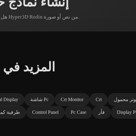
إنشاء نماذج
هل تحتاج إلى أصل حاسوب دقيق محدد؟ أنشئ نموذجًا عبر Hyper3D Rodin من نص أو صورة.
المزيد في أ
وتر محمول
Crt
Crt Monitor
شاشة Pc
al Display
Display P
فأر
Pc Case
Control Panel
طرفية كمب