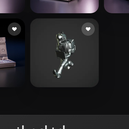
 Art
Realistic
Retro
dqetw
92 إعجابات
Morgan Artur
82 إع
2 إعجابات
RichVip
29 إعجابات