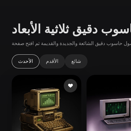
حالات الاستخدام
3D Printing
Animatio
وب دقيق ثلاثية الأبعاد
NFT Creation
E-commer
Jewelry
Metaverse
Design
الإضافات
شائع
الأقدم
الأحدث
Blender
Unity
Unreal
God
الأنماط
Abstract
Anime
Cart
Hand-Painted
Industrial
Isome