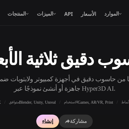
الأسعار
API
الموارد
الميزات
المنتجات
ب دقيق ثلاثية الأبع
نص إلى 3D
من موجّه نصي إلى كائن 3D — على الفور.
ًا مجانيًا من حاسوب دقيق في أجهزة كمبيوتر ولابتوبات ضم
API
ادمج ذكاءنا الإبداعي في تطبيقك أو سير
جاهزة أو أنشئ نموذجًا عبر Hyper3D AI.
عملك.
X
Blender, Unity, Unreal
Games, AR/VR, Print
أنماط
الاستخدام
متوافق
محرك بحث النماذج ثلاثية الأبعاد
مولد الخامات بالذكاء 
مشاركة
إنشاء
محول SVG إلى 3D
مولد HDRI بالذكاء الاصطناعي