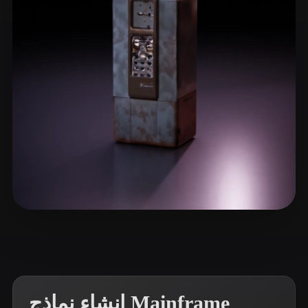
ComfyUI
21
الأنماط
Abstract
Anime
Cartoon
Cel-Shaded
Fantasy
Flat
Gothic
Hand-Painted
Industrial
Isometric
Low Poly
Medieval
Minimalist
Modern
Organic
Photorealistic
Pixel Art
Realistic
Retro
Stylized
5 إعجابات
G Jeff
Voxel
إنشاء نماذج Mainframe