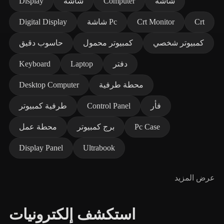
شاشة
Computer
شاشة
Display
Crt
Crt Monitor
شاشة Pc
Digital Display
كمبيوتر شخصي
كمبيوتر محمول
حاسوب دقيق
دفتر
Laptop
Keyboard
محطة طرفية
Desktop Computer
فأر
Control Panel
طرفية كمبيوتر
Pc Case
برج كمبيوتر
محطة عمل
Display Panel
Ultrabook
عرض المزيد
استكشف إلكترونيات