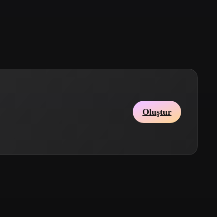
Stylized
Voxel
Oluştur