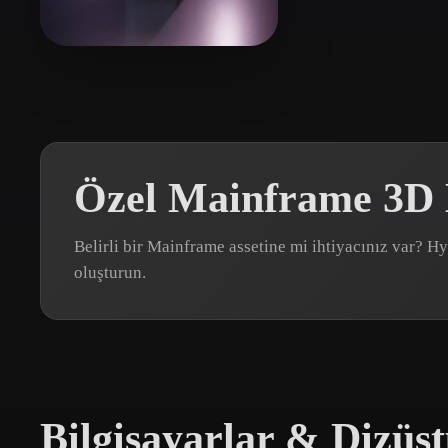
Organic
Photorealistic
Pixel
G Jeff
5 beğeni
Özel Mainframe 3D 
Belirli bir Mainframe assetine mi ihtiyacınız var? 
oluşturun.
Bilgisayarlar & Dizüst