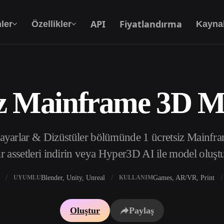
API
Fiyatlandırma
ler
Özellikler
Kayna
iz Mainframe 3D Mo
Metinden 3D’ye
Metin isteminden 3D nesneye — anında.
isayarlar & Dizüstüler bölümünde 1 ücretsiz Mainfr
API
Yaratıcı yapay zekamızı uygulamanıza ya da iş
r assetleri indirin veya Hyper3D AI ile model oluşt
akışınıza entegre edin.
Blender, Unity, Unreal
Games, AR/VR, Print
UYUMLU
KULLANIM
 Doku Oluşturucu
3D Model Arama Motoru
Oluştur
Paylaş
 HDRI Oluşturucu
SVG’den 3D’ye Dönüştürücü