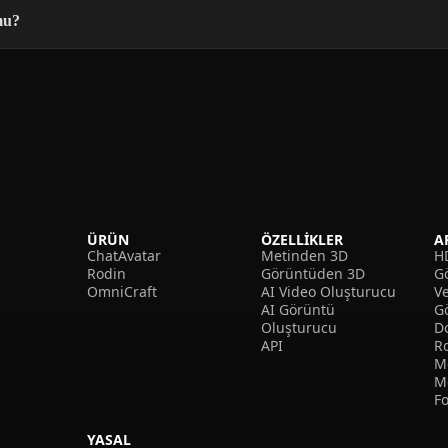
mu?
ÜRÜN
ÖZELLIKLER
A
ChatAvatar
Metinden 3D
H
Rodin
Görüntüden 3D
Gö
OmniCraft
AI Video Oluşturucu
V
AI Görüntü
G
Oluşturucu
D
API
R
M
M
F
YASAL