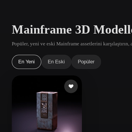
Kullanım Alanları
3D Printing
Animatio
Mainframe 3D Modell
NFT Creation
E-commer
Jewelry
Metaverse
Popüler, yeni ve eski Mainframe assetlerini karşılaştırın,
Design
Eklentiler
En Yeni
En Eski
Popüler
Blender
Unity
Unreal
God
Stiller
Abstract
Anime
Cart
Hand-Painted
Industrial
Isome