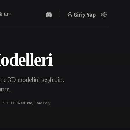
Giriş Yap
klar
delleri
Yapay Zeka Video Oluşturucu
Yapay zekayla metinden ya da görsellerden
video oluşturun.
ame 3D modelini keşfedin.
urun.
Realistic, Low Poly
STILLER
3D Mesh Düzenleyici