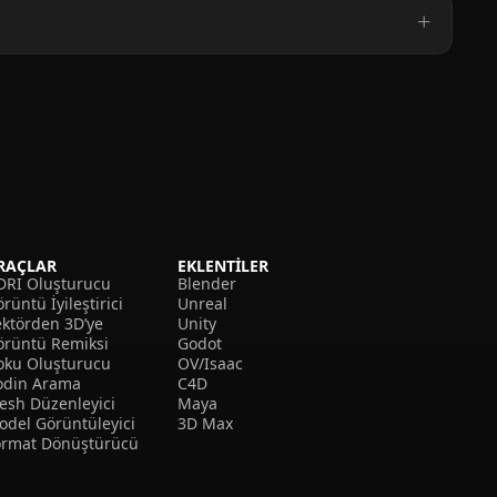
RAÇLAR
EKLENTILER
DRI Oluşturucu
Blender
rüntü İyileştirici
Unreal
ektörden 3D’ye
Unity
örüntü Remiksi
Godot
oku Oluşturucu
OV/Isaac
odin Arama
C4D
esh Düzenleyici
Maya
odel Görüntüleyici
3D Max
ormat Dönüştürücü