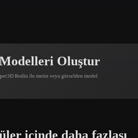
 Art
Realistic
Retro
Modelleri Oluştur
Hyper3D Rodin ile metin veya görselden model
üler içinde daha fazlası