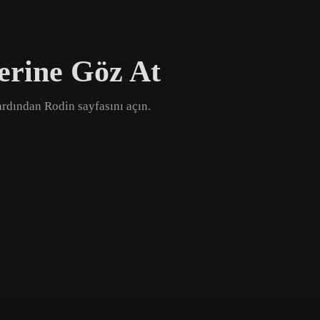
Game
n
Development
erine Göz At
ce
VR/AR
Mechanical
 ardından Rodin sayfasını açın.
Engineering
ot
Maya
3DS Max
ComfyUI
oon
Cel-Shaded
Fantasy
tric
Low Poly
Medieval