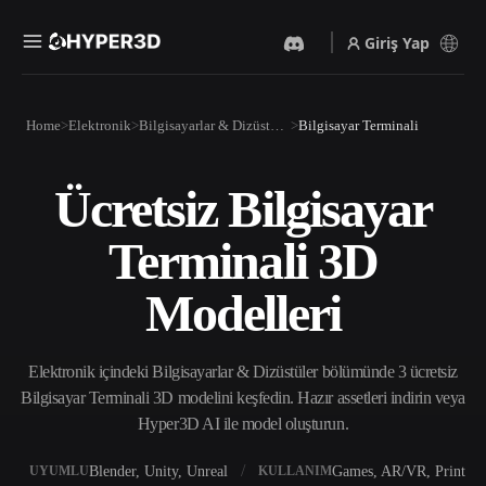
Giriş Yap
Ürünler
Home
Elektronik
Bilgisayarlar & Dizüstüler
Bilgisayar Terminali
Özellikler
Rodin
ChatAvatar
API
Ücretsiz Bilgisayar
Görselden 3D’ye
Metinden 3D’ye
Fiyatlandırma
Bir resim yükleyin, anında
Metin isteminden 3D nesneye
Terminali 3D
3D nesne elde edin.
— anında.
Kaynaklar
Yapay Zeka Video
Yapay Zeka Görüntü
Modelleri
Oluşturucu
Oluşturucu
Yapay zekayla metinden ya
Basit bir istemle
da görsellerden video
yüksek‑kaliteli görseller
Topluluk
oluşturun.
üretin.
Elektronik içindeki Bilgisayarlar & Dizüstüler bölümünde 3 ücretsiz
API
Bilgisayar Terminali 3D modelini keşfedin. Hazır assetleri indirin veya
Yaratıcı yapay zekamızı
Hyper3D AI ile model oluşturun.
Hikaye
Araştırma
Blog
uygulamanıza ya da iş
akışınıza entegre edin.
Blender, Unity, Unreal
Games, AR/VR, Print
UYUMLU
KULLANIM
OmniCraft