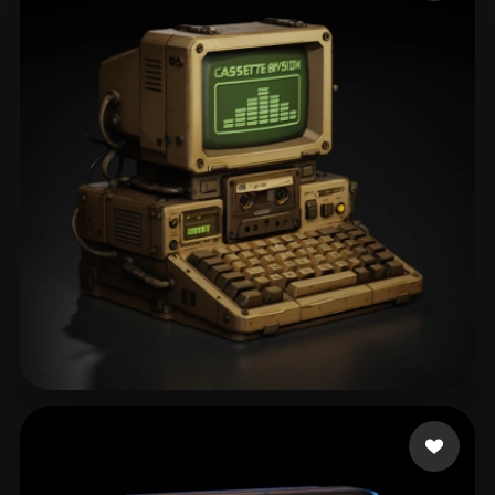
ComfyUI
21
Stiller
Abstract
Anime
Cartoon
Cel-Shaded
Fantasy
Flat
Gothic
Hand-Painted
Industrial
Isometric
Low Poly
Medieval
Minimalist
Modern
Organic
Photorealistic
Pixel Art
Realistic
Retro
Stylized
Voxel
ass
107 beğeni