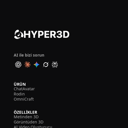
AI ile bizi sorun
ÜRÜN
ChatAvatar
Rodin
OmniCraft
ÖZELLIKLER
Metinden 3D
Görüntüden 3D
AI Video Oluşturucu