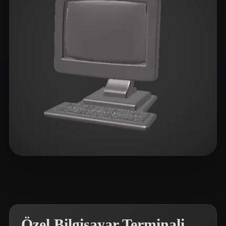
RichVip
12 beğeni
Özel Bilgisayar Terminali