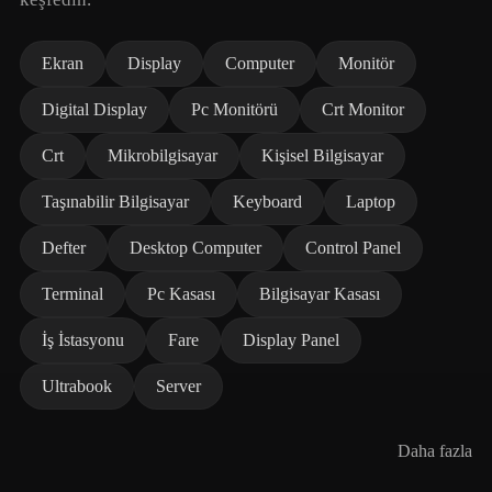
Ekran
Display
Computer
Monitör
Digital Display
Pc Monitörü
Crt Monitor
Crt
Mikrobilgisayar
Kişisel Bilgisayar
Taşınabilir Bilgisayar
Keyboard
Laptop
Defter
Desktop Computer
Control Panel
Terminal
Pc Kasası
Bilgisayar Kasası
İş İstasyonu
Fare
Display Panel
Ultrabook
Server
Daha fazla