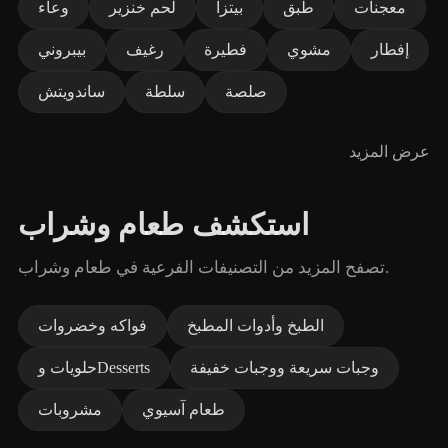
معجنات
طبق
بيتزا
لحم خنزير
وعاء
إفطار
مشوي
فطيرة
رغيف
بيبروني
صلصة
سلطة
ساندويتش
عرض المزيد
استكشف طعام وشراب
تصفح المزيد من التصنيفات الفرعية في طعام وشراب.
الطبخ وأدوات المطبخ
فواكه وخضروات
وجبات سريعة ووجبات خفيفة
حلويات وDesserts
طعام آسيوي
مشروبات