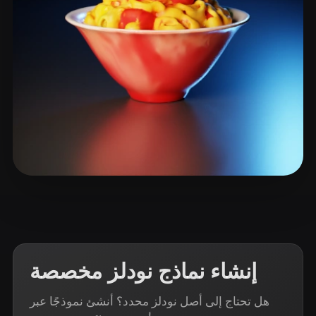
ComfyUI
21
الأنماط
Abstract
Anime
Cartoon
Cel-Shaded
Fantasy
Flat
Gothic
Hand-Painted
Industrial
Isometric
Low Poly
Medieval
Minimalist
Modern
Organic
Photorealistic
7 إعجابات
Sandy L
Pixel Art
Realistic
Retro
Stylized
Voxel
إنشاء نماذج نودلز مخصصة
هل تحتاج إلى أصل نودلز محدد؟ أنشئ نموذجًا عبر