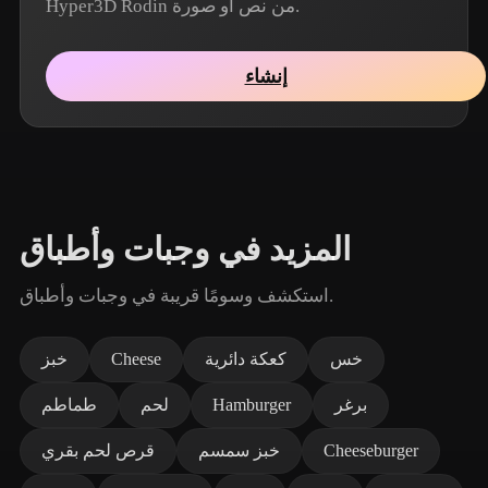
Hyper3D Rodin من نص أو صورة.
إنشاء
المزيد في وجبات وأطباق
استكشف وسومًا قريبة في وجبات وأطباق.
خس
كعكة دائرية
Cheese
خبز
برغر
Hamburger
لحم
طماطم
Cheeseburger
خبز سمسم
قرص لحم بقري