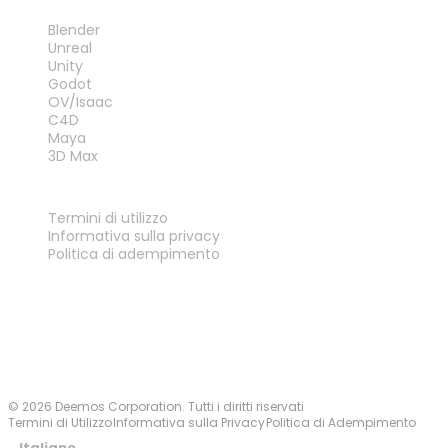
PLUG-IN
Blender
Unreal
Unity
Godot
OV/Isaac
C4D
Maya
3D Max
LEGALE
Termini di utilizzo
Informativa sulla privacy
Politica di adempimento
Contattaci
© 2026 Deemos Corporation. Tutti i diritti riservati
Termini di Utilizzo
Informativa sulla Privacy
Politica di Adempimento
Italiano