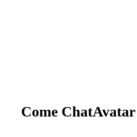
ComfyUI
Stili
Abstract
Fantasy
Industrial
Minimalist
Pixel Art
Come ChatAvatar t
Voxel