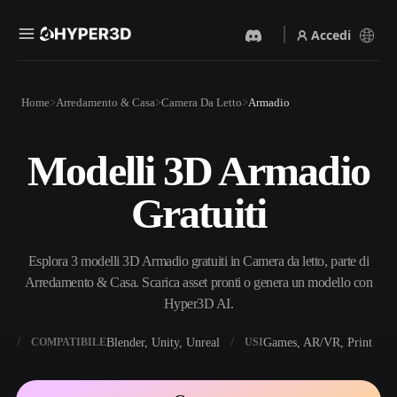
Accedi
Prodotti
Home
Arredamento & Casa
Camera Da Letto
Armadio
Funzionalità
Rodin
ChatAvatar
API
Modelli 3D Armadio
Da Immagine A 3D
Da Testo A 3D
Prezzi
Carica un'immagine, ottieni
Dal prompt di testo
Gratuiti
un oggetto 3D all'istante.
all'oggetto 3D — all'istante.
Risorse
Generatore Di Immagini IA
Generatore Video IA
Genera immagini di alta
Crea video da testo o
Esplora 3 modelli 3D Armadio gratuiti in Camera da letto, parte di
qualità da un semplice
immagini con l'AI.
prompt.
Arredamento & Casa. Scarica asset pronti o genera un modello con
Community
Hyper3D AI.
API
Integra la nostra AI creativa
nella tua app o nel tuo flusso
X
Blender, Unity, Unreal
Games, AR/VR, Print
COMPATIBILE
USI
Storia
Ricerca
Blog
di lavoro.
OmniCraft