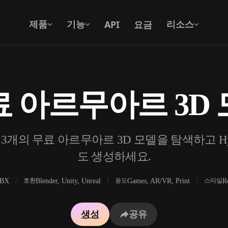
API
요금
제품
기능
리소스
 아르무아르 3D
텍스트를 3D로
텍스트 프롬프트를 3D 오브젝트로 — 즉
시 변환.
3개의 무료 아르무아르 3D 모델을 탐색하고 Hyp
API
우리의 크리에이티브 AI를 앱이나 워크플
도 생성하세요.
로에 연결하세요.
FBX
Blender, Unity, Unreal
Games, AR/VR, Print
R
호환
용도
스타일
 생성기
3D 모델 검색 엔진
생성
공유
 생성기
SVG to 3D 변환기