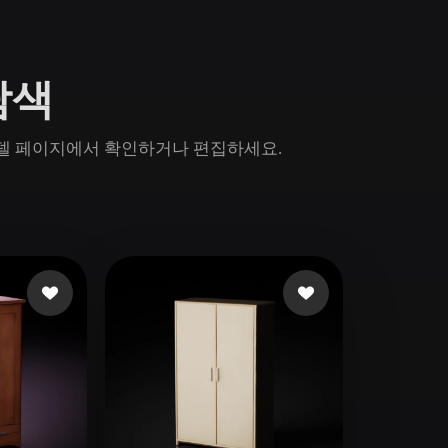
Game
n
Development
탐색
ce
VR/AR
Mechanical
 모델 페이지에서 확인하거나 편집하세요.
Engineering
ot
Maya
3DS Max
ComfyUI
oon
Cel-Shaded
Fantasy
tric
Low Poly
Medieval