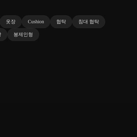
옷장
Cushion
협탁
침대 협탁
장
봉제인형