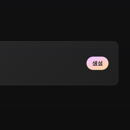
Stylized
Voxel
생성