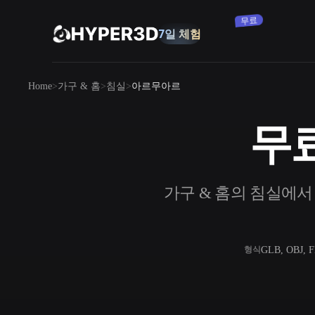
무료
7일 체험
제품
Home
가구 & 홈
침실
아르무아르
기능
Rodin
ChatAvatar
API
무료
이미지를 3D로
요금
사진을 업로드하면 3D 오브젝트를 바로
받아보세요.
리소스
가구 & 홈의 침실에서 
AI 이미지 생성기
간단한 프롬프트로 고품질 비주얼을 생성
하세요.
커뮤니티
OmniCraft
GLB, OBJ, 
형식
AI 이미지 리믹스
AI 텍스처
스토리
연구
블로그
AI 이미지 향상 도구
AI HDRI