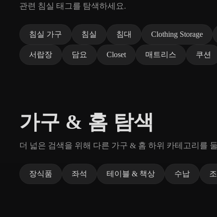
관련 침실 태그를 탐색하세요.
침실 가구
침실
침대
Clothing Storage
서랍장
담요
Closet
매트리스
쿠션
가구 & 홈 탐색
더 넓은 검색을 위해 다른 가구 & 홈 하위 카테고리를 
장식품
좌석
테이블 & 책상
수납
조