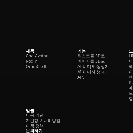
제품
기능
ChatAvatar
텍스트를 3D로
H
Rodin
이미지를 3D로
이
OmniCraft
AI 비디오 생성기
벡
AI 이미지 생성기
이
API
텍
R
메
모
형
법률
이용 약관
개인정보 처리방침
이행 정책
문의하기