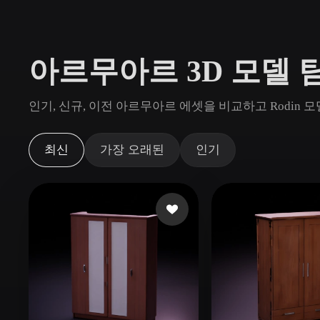
사용 사례
3D Printing
Animatio
아르무아르 3D 모델 
NFT Creation
E-commer
Jewelry
Metaverse
인기, 신규, 이전 아르무아르 에셋을 비교하고 Rodin
Design
플러그인
최신
가장 오래된
인기
Blender
Unity
Unreal
God
스타일
Abstract
Anime
Cart
Hand-Painted
Industrial
Isome