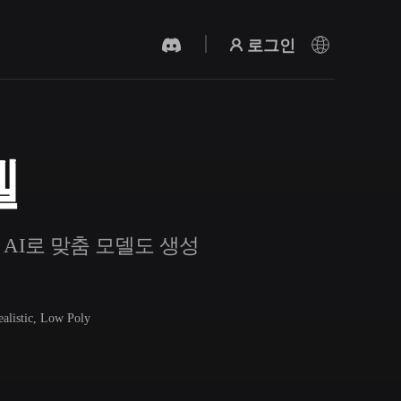
로그인
델
AI 비디오 생성기
AI로 텍스트나 이미지에서 영상을 만드세
요.
D AI로 맞춤 모델도 생성
ealistic, Low Poly
3D 메시 편집기