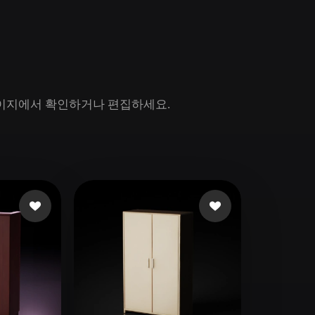
Game
n
Development
ce
VR/AR
Mechanical
모델 페이지에서 확인하거나 편집하세요.
Engineering
ot
Maya
3DS Max
ComfyUI
oon
Cel-Shaded
Fantasy
tric
Low Poly
Medieval