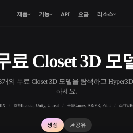
API
요금
제품
기능
리소스
무료 Closet 3D 모
텍스트를 3D로
텍스트 프롬프트를 3D 오브젝트로 — 즉
시 변환.
개의 무료 Closet 3D 모델을 탐색하고 Hyper3
API
우리의 크리에이티브 AI를 앱이나 워크플
하세요.
로에 연결하세요.
FBX
Blender, Unity, Unreal
Games, AR/VR, Print
R
호환
용도
스타일
 생성기
3D 모델 검색 엔진
생성
공유
 생성기
SVG to 3D 변환기