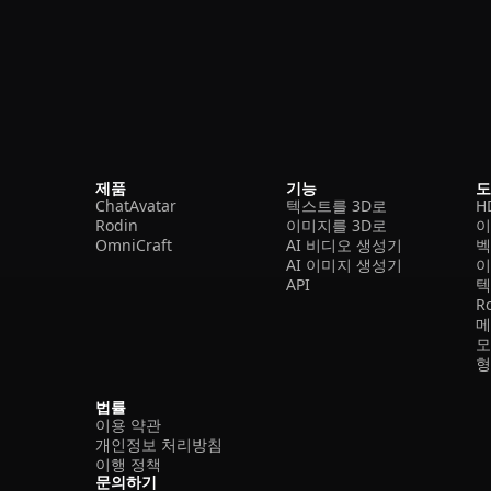
제품
기능
ChatAvatar
텍스트를 3D로
H
Rodin
이미지를 3D로
이
OmniCraft
AI 비디오 생성기
벡
AI 이미지 생성기
이
API
텍
R
메
모
형
법률
이용 약관
개인정보 처리방침
이행 정책
문의하기