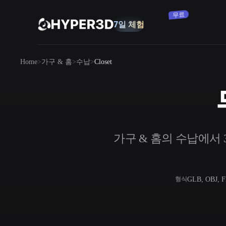
무료
7일 체험
제품
Home
가구 & 홈
수납
Closet
기능
Rodin
ChatAvatar
API
이미지를 3D로
요금
사진을 업로드하면 3D 오브젝트를 바로
받아보세요.
리소스
가구 & 홈의 수납에서 3
AI 이미지 생성기
간단한 프롬프트로 고품질 비주얼을 생성
하세요.
커뮤니티
OmniCraft
GLB, OBJ, 
형식
AI 이미지 리믹스
AI 텍스처
스토리
연구
블로그
AI 이미지 향상 도구
AI HDRI