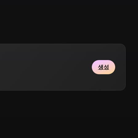
Stylized
Voxel
생성