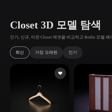
사용 사례
3D Printing
Animatio
Closet 3D 모델 탐색
NFT Creation
E-commer
Jewelry
Metaverse
인기, 신규, 이전 Closet 에셋을 비교하고 Rodin 
Design
플러그인
최신
가장 오래된
인기
Blender
Unity
Unreal
God
스타일
Abstract
Anime
Cart
Hand-Painted
Industrial
Isome