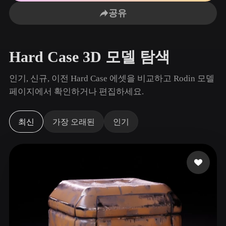
사용 사례
AI 이미지 리믹스
AI HDRI 생성기
3D 메시 편집기
공유
3D Printing
Animation
AI 이미지 향상 도구
3D 모델 검색 엔진
Game
Automotive
AI 텍스처 생성기
SVG to 3D 변환기
Development
Design
Hard Case 3D 모델 탐색
NFT Creation
E-commerce
인기, 신규, 이전 Hard Case 에셋을 비교하고 Rodin 모델
Character
페이지에서 확인하거나 편집하세요.
VR/AR
Design
Metaverse
Jewelry Design
최신
가장 오래된
인기
Mechanical
Engineering
플러그인
Blender
Unity
Unreal
Godot
Maya
3DS Max