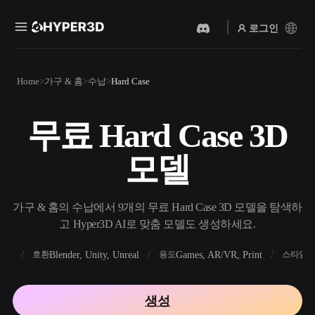
로그인
제품
Home
가구 & 홈
수납
Hard Case
기능
Rodin
ChatAvatar
API
무료 Hard Case 3D
이미지를 3D로
텍스트를 3D로
요금
사진을 업로드하면 3D 오브
텍스트 프롬프트를 3D 오브
모델
젝트를 바로 받아보세요.
젝트로 — 즉시 변환.
리소스
AI 비디오 생성기
AI 이미지 생성기
AI로 텍스트나 이미지에서
간단한 프롬프트로 고품질
가구 & 홈의 수납에서 9개의 무료 Hard Case 3D 모델을 탐색하
영상을 만드세요.
비주얼을 생성하세요.
고 Hyper3D AI로 맞춤 모델도 생성하세요.
커뮤니티
API
FBX
Blender, Unity, Unreal
Games, AR/VR, Print
R
호환
용도
스타일
우리의 크리에이티브 AI를
앱이나 워크플로에 연결하세
스토리
연구
블로그
요.
생성
OmniCraft