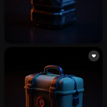
8 좋아요
ARACENA ROBERT JHON