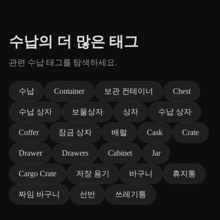
수납의 더 많은 태그
관련 수납 태그를 탐색하세요.
수납
Container
보관 컨테이너
Chest
수납 상자
보물상자
상자
수납 상자
Coffer
잠금 상자
배럴
Cask
Crate
Drawer
Drawers
Cabinet
Jar
Cargo Crate
저장 용기
바구니
휴지통
짜임 바구니
선반
쓰레기통