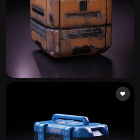
ComfyUI
21
스타일
Abstract
Anime
Cartoon
Cel-Shaded
Fantasy
Flat
Gothic
Hand-Painted
Industrial
Isometric
Low Poly
Medieval
Minimalist
Modern
Organic
Photorealistic
29 좋아요
GUERIN Eric
Pixel Art
Realistic
Retro
Stylized
Voxel